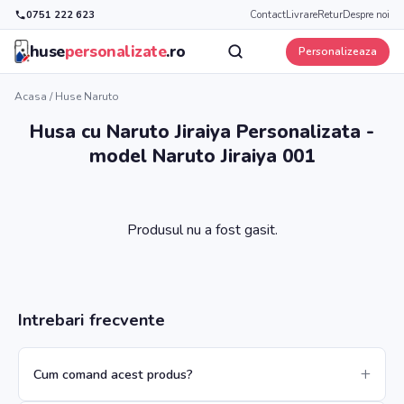
0751 222 623
Contact
Livrare
Retur
Despre noi
huse
personalizate
.ro
Personalizeaza
Acasa
/
Huse Naruto
Husa cu Naruto Jiraiya Personalizata -
model Naruto Jiraiya 001
Produsul nu a fost gasit.
Intrebari frecvente
Cum comand acest produs?