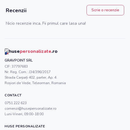
Recenzii
Scrie o recenzie
Nicio recenzie inca. Fii primul care lasa una!
huse
personalizate
.ro
GRAVPOINT SRL
CIF:
37797683
Nr. Reg. Com.:
J34/396/2017
Strada Carpați 402, parter, Ap. 4
Roșiori de Vede
,
Teleorman
, Romania
CONTACT
0751 222 623
comenzi@husepersonalizate.ro
Luni-Vineri, 09:00-18:00
HUSE PERSONALIZATE