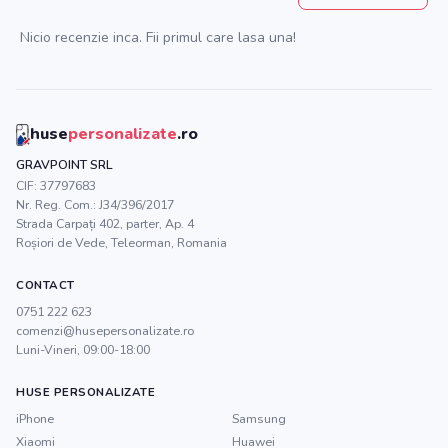
Nicio recenzie inca. Fii primul care lasa una!
huse
personalizate
.ro
GRAVPOINT SRL
CIF:
37797683
Nr. Reg. Com.:
J34/396/2017
Strada Carpați 402, parter, Ap. 4
Roșiori de Vede
,
Teleorman
, Romania
CONTACT
0751 222 623
comenzi@husepersonalizate.ro
Luni-Vineri, 09:00-18:00
HUSE PERSONALIZATE
iPhone
Samsung
Xiaomi
Huawei