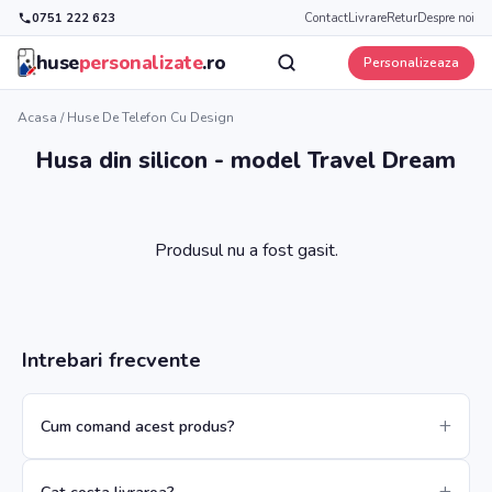
0751 222 623
Contact
Livrare
Retur
Despre noi
huse
personalizate
.ro
Personalizeaza
Acasa
/
Huse De Telefon Cu Design
Husa din silicon - model Travel Dream
Produsul nu a fost gasit.
Intrebari frecvente
Cum comand acest produs?
Cat costa livrarea?