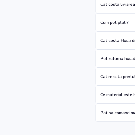
Cat costa livrare
Cum pot plati?
Cat costa Husa di
Pot returna husa
Cat rezista print
Ce material este 
Pot sa comand ma