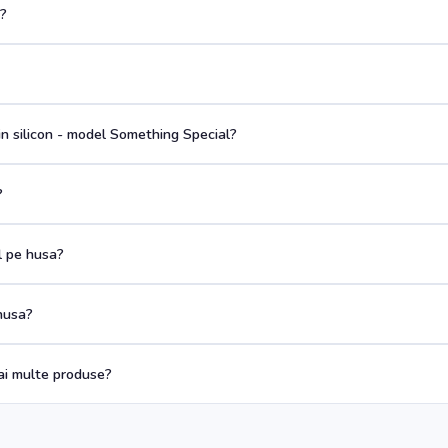
a?
n silicon - model Something Special?
?
ul pe husa?
husa?
i multe produse?