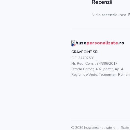
Recenzii
Nicio recenzie inca. F
huse
personalizate
.ro
GRAVPOINT SRL
CIF:
37797683
Nr. Reg. Com.:
J34/396/2017
Strada Carpați 402, parter, Ap. 4
Roșiori de Vede
,
Teleorman
, Roman
©
2026
husepersonalizate.ro
— Toate d