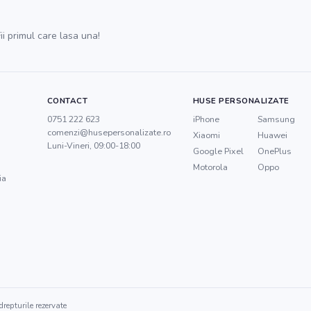
ii primul care lasa una!
CONTACT
HUSE PERSONALIZATE
0751 222 623
iPhone
Samsung
comenzi@husepersonalizate.ro
Xiaomi
Huawei
Luni-Vineri, 09:00-18:00
Google Pixel
OnePlus
Motorola
Oppo
ia
repturile rezervate