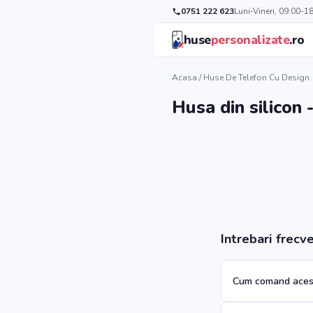
0751 222 623
Luni-Vineri, 09:00-1
huse
personalizate
.ro
Acasa
/
Huse De Telefon Cu Design
Husa din silicon
Intrebari frecv
Cum comand aces