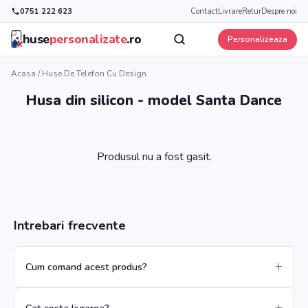
0751 222 623
Contact
Livrare
Retur
Despre noi
huse
personalizate
.ro
Personalizeaza
Acasa
/
Huse De Telefon Cu Design
Husa din silicon - model Santa Dance
Produsul nu a fost gasit.
Intrebari frecvente
Cum comand acest produs?
Cat costa livrarea?