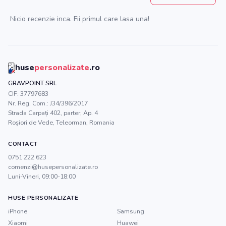
Nicio recenzie inca. Fii primul care lasa una!
huse
personalizate
.ro
GRAVPOINT SRL
CIF:
37797683
Nr. Reg. Com.:
J34/396/2017
Strada Carpați 402, parter, Ap. 4
Roșiori de Vede
,
Teleorman
, Romania
CONTACT
0751 222 623
comenzi@husepersonalizate.ro
Luni-Vineri, 09:00-18:00
HUSE PERSONALIZATE
iPhone
Samsung
Xiaomi
Huawei