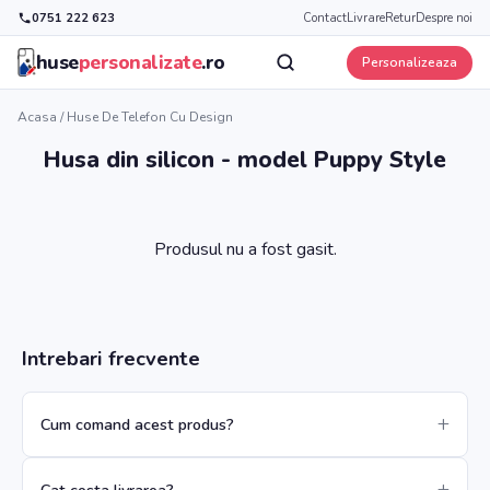
0751 222 623
Contact
Livrare
Retur
Despre noi
huse
personalizate
.ro
Personalizeaza
Acasa
/
Huse De Telefon Cu Design
Husa din silicon - model Puppy Style
Produsul nu a fost gasit.
Intrebari frecvente
Cum comand acest produs?
Cat costa livrarea?