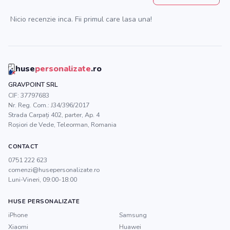
Nicio recenzie inca. Fii primul care lasa una!
huse
personalizate
.ro
GRAVPOINT SRL
CIF:
37797683
Nr. Reg. Com.:
J34/396/2017
Strada Carpați 402, parter, Ap. 4
Roșiori de Vede
,
Teleorman
, Romania
CONTACT
0751 222 623
comenzi@husepersonalizate.ro
Luni-Vineri, 09:00-18:00
HUSE PERSONALIZATE
iPhone
Samsung
Xiaomi
Huawei