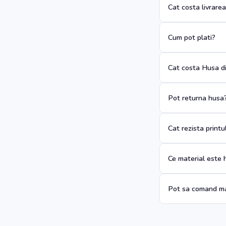
Cat costa livrare
Cum pot plati?
Cat costa Husa di
Pot returna husa
Cat rezista print
Ce material este 
Pot sa comand ma