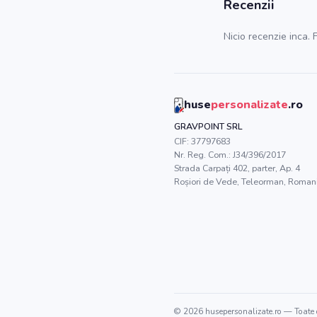
Recenzii
Nicio recenzie inca. F
huse
personalizate
.ro
GRAVPOINT SRL
CIF:
37797683
Nr. Reg. Com.:
J34/396/2017
Strada Carpați 402, parter, Ap. 4
Roșiori de Vede
,
Teleorman
, Roman
©
2026
husepersonalizate.ro
— Toate d