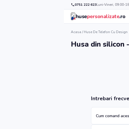
0751 222 623
Luni-Vineri, 09:00-1
huse
personalizate
.ro
Acasa
/
Huse De Telefon Cu Design
Husa din silicon
Intrebari frecv
Cum comand aces