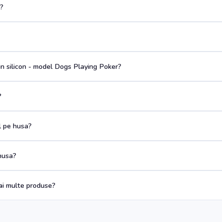
a?
n silicon - model Dogs Playing Poker?
?
ul pe husa?
husa?
i multe produse?