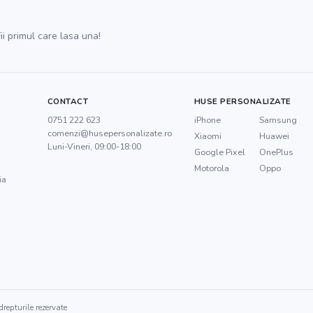
ii primul care lasa una!
CONTACT
HUSE PERSONALIZATE
0751 222 623
iPhone
Samsung
comenzi@husepersonalizate.ro
Xiaomi
Huawei
Luni-Vineri, 09:00-18:00
Google Pixel
OnePlus
Motorola
Oppo
ia
repturile rezervate