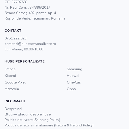
CIF:
37797683
Nr. Reg. Com.:
J34/396/2017
Strada Carpați 402, parter, Ap. 4
Roșiori de Vede
,
Teleorman
, Romania
CONTACT
0751 222 623
comenzi@husepersonalizate.ro
Luni-Vineri, 09:00-18:00
HUSE PERSONALIZATE
iPhone
Samsung
Xiaomi
Huawei
Google Pixel
OnePlus
Motorola
Oppo
INFORMATII
Despre noi
Blog — ghiduri despre huse
Politica de livrare (Shipping Policy)
Politica de retur si rambursare (Return & Refund Policy)