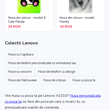
Husa din silicon - model X
Husa din silicon - model
Cute Panda
Family
39
RON
39
RON
Colectii
Lenovo
Huse cu Capibara
Huse de telefon personalizate cu animalutul tau
Huse cu unicorni
Huse de telefon cu design
Huse de Halloween
Huse de crăciun
Huse cu poza ta
Vrei husa cu poza ta
pe Lenovo A1010
?
Husa personalizata
cu poza ta
se face din poza pe care o incarci tu, cu
previzualizare inainte de comanda.