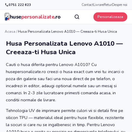
0751 222 623
Contact
Livrare
Retur
Despre noi
huse
personalizate
.ro
Personalizeaza
Acasa
/
Husa Personalizata Lenovo A1010 — Creeaza-ti Husa Unica
Husa Personalizata Lenovo A1010 —
Creeaza-ti Husa Unica
Cauti o husa diferita pentru Lenovo A1010? Cu
husepersonalizate.ro creezi o husa exact cum vrei tu: incarci o
poza din galerie sau faci una noua direct de pe telefon, o
incadrezi in editor, adaugi optional numele sau un mesaj si
comanzi. In 2-3 zile lucratoare primesti comanda acasa, in
conditii normale de livrare.
Tehnologia UV de imprimare permite culori vii si detalii fine pe
silicon TPU — materialul ideal pentru huse flexibile, rezistente
la socuri si care nu se ingalbenesc in timp. Pentru Lenovo
A1010 husa e croita cu precizie pe dimensiunile telefonului, cu