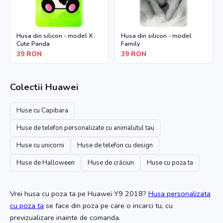
Husa din silicon - model X
Husa din silicon - model
Cute Panda
Family
39
RON
39
RON
Colectii
Huawei
Huse cu Capibara
Huse de telefon personalizate cu animalutul tau
Huse cu unicorni
Huse de telefon cu design
Huse de Halloween
Huse de crăciun
Huse cu poza ta
Vrei husa cu poza ta
pe Huawei Y9 2018
?
Husa personalizata
cu poza ta
se face din poza pe care o incarci tu, cu
previzualizare inainte de comanda.