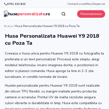
0751 222 623
Contact
Livrare
Retur
Despre noi
huse
personalizate
.ro
Personalizeaza
Acasa
/
Husa Personalizata Huawei Y9 2018 cu Poza Ta
Husa Personalizata Huawei Y9 2018
cu Poza Ta
Creeaza o husa unica pentru Huawei Y9 2018 cu fotografia ta
preferata si un text personalizat. Procesul este simplu: alegi
modelul telefonului, incarci imaginea dorita, o pozitionezi in
editor si plasezi comanda. Husa ajunge la tine in 2-3 zile
lucratoare, in conditii normale de livrare.
Husele personalizate pentru Huawei Y9 2018 sunt realizate
din silicon TPU flexibil, cu margini inaltate pentru protectia
camerei si ecranului. Printul UV de inalta rezolutie asigura
culori vibrante si durabilitate in timp. Husa este compatibila cu
incarcarea wireless si are decupaje precise pentru butoane si