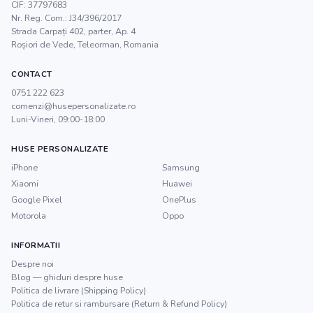
CIF:
37797683
Nr. Reg. Com.:
J34/396/2017
Strada Carpați 402, parter, Ap. 4
Roșiori de Vede
,
Teleorman
, Romania
CONTACT
0751 222 623
comenzi@husepersonalizate.ro
Luni-Vineri, 09:00-18:00
HUSE PERSONALIZATE
iPhone
Samsung
Xiaomi
Huawei
Google Pixel
OnePlus
Motorola
Oppo
INFORMATII
Despre noi
Blog — ghiduri despre huse
Politica de livrare (Shipping Policy)
Politica de retur si rambursare (Return & Refund Policy)