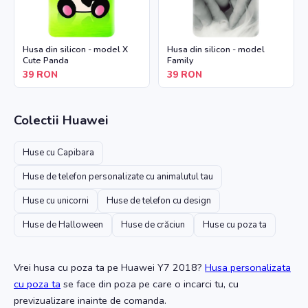
Husa din silicon - model X
Husa din silicon - model
Cute Panda
Family
39
RON
39
RON
Colectii
Huawei
Huse cu Capibara
Huse de telefon personalizate cu animalutul tau
Huse cu unicorni
Huse de telefon cu design
Huse de Halloween
Huse de crăciun
Huse cu poza ta
Vrei husa cu poza ta
pe Huawei Y7 2018
?
Husa personalizata
cu poza ta
se face din poza pe care o incarci tu, cu
previzualizare inainte de comanda.