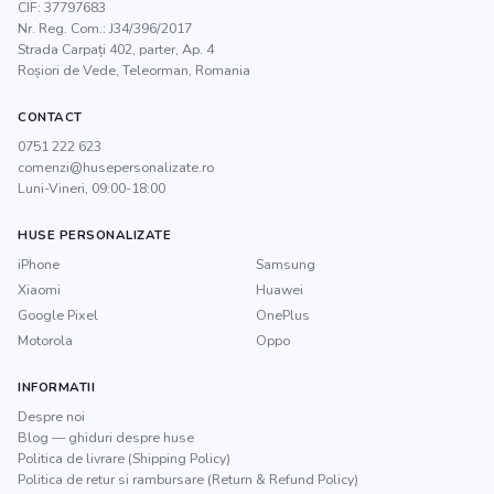
CIF:
37797683
Nr. Reg. Com.:
J34/396/2017
Strada Carpați 402, parter, Ap. 4
Roșiori de Vede
,
Teleorman
, Romania
CONTACT
0751 222 623
comenzi@husepersonalizate.ro
Luni-Vineri, 09:00-18:00
HUSE PERSONALIZATE
iPhone
Samsung
Xiaomi
Huawei
Google Pixel
OnePlus
Motorola
Oppo
INFORMATII
Despre noi
Blog — ghiduri despre huse
Politica de livrare (Shipping Policy)
Politica de retur si rambursare (Return & Refund Policy)