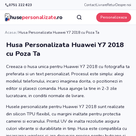
0751 222 623
Contact
Livrare
Retur
Despre noi
huse
personalizate
.ro
Personalizeaza
Acasa
/
Husa Personalizata Huawei Y7 2018 cu Poza Ta
Husa Personalizata Huawei Y7 2018
cu Poza Ta
Creeaza o husa unica pentru Huawei Y7 2018 cu fotografia ta
preferata si un text personalizat. Procesul este simplu: alegi
modelul telefonului, incarci imaginea dorita, o pozitionezi in
editor si plasezi comanda. Husa ajunge la tine in 2-3 zile
lucratoare, in conditii normale de livrare.
Husele personalizate pentru Huawei Y7 2018 sunt realizate
din silicon TPU flexibil, cu margini inaltate pentru protectia
camerei si ecranului. Printul UV de inalta rezolutie asigura
culori vibrante si durabilitate in timp. Husa este compatibila cu
incarcarea wireless si are decupaje precise pentru butoane si