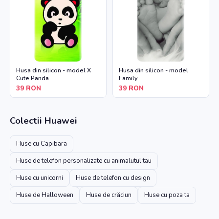
Husa din silicon - model X
Husa din silicon - model
Cute Panda
Family
39
RON
39
RON
Colectii
Huawei
Huse cu Capibara
Huse de telefon personalizate cu animalutul tau
Huse cu unicorni
Huse de telefon cu design
Huse de Halloween
Huse de crăciun
Huse cu poza ta