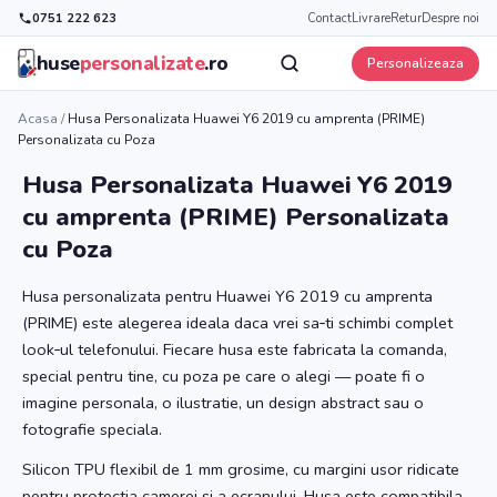
0751 222 623
Contact
Livrare
Retur
Despre noi
huse
personalizate
.ro
Personalizeaza
Acasa
/
Husa Personalizata Huawei Y6 2019 cu amprenta (PRIME)
Personalizata cu Poza
Husa Personalizata Huawei Y6 2019
cu amprenta (PRIME) Personalizata
cu Poza
Husa personalizata pentru Huawei Y6 2019 cu amprenta
(PRIME) este alegerea ideala daca vrei sa‑ti schimbi complet
look‑ul telefonului. Fiecare husa este fabricata la comanda,
special pentru tine, cu poza pe care o alegi — poate fi o
imagine personala, o ilustratie, un design abstract sau o
fotografie speciala.
Silicon TPU flexibil de 1 mm grosime, cu margini usor ridicate
pentru protectia camerei si a ecranului. Husa este compatibila