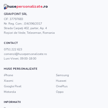
huse
personalizate
.ro
GRAVPOINT SRL
CIF:
37797683
Nr. Reg. Com.:
J34/396/2017
Strada Carpați 402, parter, Ap. 4
Roșiori de Vede
,
Teleorman
, Romania
CONTACT
0751 222 623
comenzi@husepersonalizate.ro
Luni-Vineri, 09:00-18:00
HUSE PERSONALIZATE
iPhone
Samsung
Xiaomi
Huawei
Google Pixel
OnePlus
Motorola
Oppo
INFORMATII