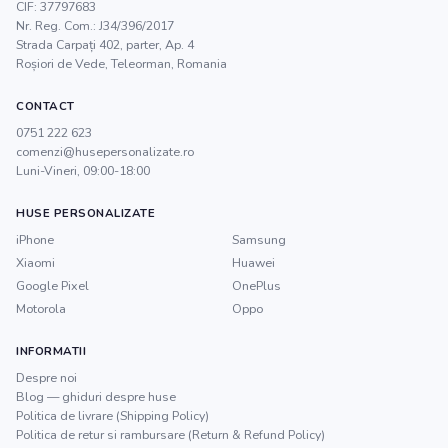
CIF:
37797683
Nr. Reg. Com.:
J34/396/2017
Strada Carpați 402, parter, Ap. 4
Roșiori de Vede
,
Teleorman
, Romania
CONTACT
0751 222 623
comenzi@husepersonalizate.ro
Luni-Vineri, 09:00-18:00
HUSE PERSONALIZATE
iPhone
Samsung
Xiaomi
Huawei
Google Pixel
OnePlus
Motorola
Oppo
INFORMATII
Despre noi
Blog — ghiduri despre huse
Politica de livrare (Shipping Policy)
Politica de retur si rambursare (Return & Refund Policy)