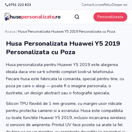
0751 222 623
Contact
Livrare
Retur
Despre noi
huse
personalizate
.ro
Personalizeaza
Acasa
/
Husa Personalizata Huawei Y5 2019 Personalizata cu Poza
Husa Personalizata Huawei Y5 2019
Personalizata cu Poza
Husa personalizata pentru Huawei Y5 2019 este alegerea
ideala daca vrei sa‑ti schimbi complet look‑ul telefonului.
Fiecare husa este fabricata la comanda, special pentru tine, cu
poza pe care o alegi — poate fi o imagine personala, o
ilustratie, un design abstract sau o fotografie speciala.
Silicon TPU flexibil de 1 mm grosime, cu margini usor ridicate
pentru protectia camerei si a ecranului. Husa este compatibila
cu toate functiile Huawei Y5 2019, inclusiv incarcarea wireless
si senzorii de amprenta. Printul UV face pozele sa arate la fel
de bine ca pe un monitor, cu rezistenta dovedita la zgarieturi si