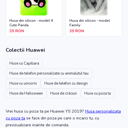
Husa din silicon - model X
Husa din silicon - model
Cute Panda
Family
39
RON
39
RON
Colectii
Huawei
Huse cu Capibara
Huse de telefon personalizate cu animalutul tau
Huse cu unicorni
Huse de telefon cu design
Huse de Halloween
Huse de crăciun
Huse cu poza ta
Vrei husa cu poza ta
pe Huawei Y5 2019
?
Husa personalizata
cu poza ta
se face din poza pe care o incarci tu, cu
previzualizare inainte de comanda.