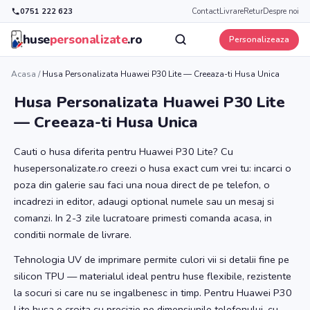
0751 222 623
Contact
Livrare
Retur
Despre noi
huse
personalizate
.ro
Personalizeaza
Acasa
/
Husa Personalizata Huawei P30 Lite — Creeaza-ti Husa Unica
Husa Personalizata Huawei P30 Lite
— Creeaza-ti Husa Unica
Cauti o husa diferita pentru Huawei P30 Lite? Cu
husepersonalizate.ro creezi o husa exact cum vrei tu: incarci o
poza din galerie sau faci una noua direct de pe telefon, o
incadrezi in editor, adaugi optional numele sau un mesaj si
comanzi. In 2-3 zile lucratoare primesti comanda acasa, in
conditii normale de livrare.
Tehnologia UV de imprimare permite culori vii si detalii fine pe
silicon TPU — materialul ideal pentru huse flexibile, rezistente
la socuri si care nu se ingalbenesc in timp. Pentru Huawei P30
Lite husa e croita cu precizie pe dimensiunile telefonului, cu