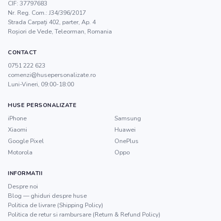
CIF:
37797683
Nr. Reg. Com.:
J34/396/2017
Strada Carpați 402, parter, Ap. 4
Roșiori de Vede
,
Teleorman
, Romania
CONTACT
0751 222 623
comenzi@husepersonalizate.ro
Luni-Vineri, 09:00-18:00
HUSE PERSONALIZATE
iPhone
Samsung
Xiaomi
Huawei
Google Pixel
OnePlus
Motorola
Oppo
INFORMATII
Despre noi
Blog — ghiduri despre huse
Politica de livrare (Shipping Policy)
Politica de retur si rambursare (Return & Refund Policy)