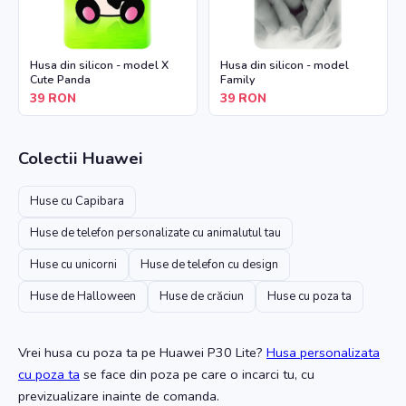
Husa din silicon - model X
Husa din silicon - model
Cute Panda
Family
39
RON
39
RON
Colectii
Huawei
Huse cu Capibara
Huse de telefon personalizate cu animalutul tau
Huse cu unicorni
Huse de telefon cu design
Huse de Halloween
Huse de crăciun
Huse cu poza ta
Vrei husa cu poza ta
pe Huawei P30 Lite
?
Husa personalizata
cu poza ta
se face din poza pe care o incarci tu, cu
previzualizare inainte de comanda.