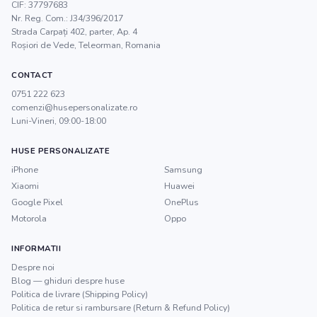
CIF:
37797683
Nr. Reg. Com.:
J34/396/2017
Strada Carpați 402, parter, Ap. 4
Roșiori de Vede
,
Teleorman
, Romania
CONTACT
0751 222 623
comenzi@husepersonalizate.ro
Luni-Vineri, 09:00-18:00
HUSE PERSONALIZATE
iPhone
Samsung
Xiaomi
Huawei
Google Pixel
OnePlus
Motorola
Oppo
INFORMATII
Despre noi
Blog — ghiduri despre huse
Politica de livrare (Shipping Policy)
Politica de retur si rambursare (Return & Refund Policy)