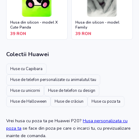
Husa din silicon - model X
Husa din silicon - model
Cute Panda
Family
39
RON
39
RON
Colectii
Huawei
Huse cu Capibara
Huse de telefon personalizate cu animalutul tau
Huse cu unicorni
Huse de telefon cu design
Huse de Halloween
Huse de crăciun
Huse cu poza ta
Vrei husa cu poza ta
pe Huawei P20
?
Husa personalizata cu
poza ta
se face din poza pe care o incarci tu, cu previzualizare
inainte de comanda.