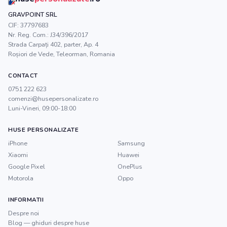
GRAVPOINT SRL
CIF:
37797683
Nr. Reg. Com.:
J34/396/2017
Strada Carpați 402, parter, Ap. 4
Roșiori de Vede
,
Teleorman
, Romania
CONTACT
0751 222 623
comenzi@husepersonalizate.ro
Luni-Vineri, 09:00-18:00
HUSE PERSONALIZATE
iPhone
Samsung
Xiaomi
Huawei
Google Pixel
OnePlus
Motorola
Oppo
INFORMATII
Despre noi
Blog — ghiduri despre huse