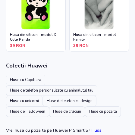
Husa din silicon - model X
Husa din silicon - model
Cute Panda
Family
39
RON
39
RON
Colectii
Huawei
Huse cu Capibara
Huse de telefon personalizate cu animalutul tau
Huse cu unicorni
Huse de telefon cu design
Huse de Halloween
Huse de crăciun
Huse cu poza ta
Vrei husa cu poza ta
pe Huawei P Smart S
?
Husa