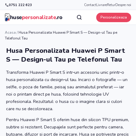
0751 222 623
Contact
Livrare
Retur
Despre noi
huse
personalizate
.ro
Personalizeaza
Acasa
/
Husa Personalizata Huawei P Smart S — Design-ul Tau pe
Telefonul Tau
Husa Personalizata Huawei P Smart
S — Design-ul Tau pe Telefonul Tau
Transforma Huawei P Smart S intr‑un accesoriu unic printr‑o
husa personalizata cu design‑ul tau. Incarci o fotografie — un
selfie, o poza de familie, peisaj sau animalutul preferat — iar
noi o printam direct pe husa, folosind tehnologie UV
profesionala. Rezultatul: o husa cu o imagine clara si culori
care nu se decoloreaza.
Pentru Huawei P Smart S oferim huse din silicon TPU premium,
subtire si rezistent. Decupajele sunt perfecte pentru camera,
butoane, difuzor si port de incarcare. Husa se potriveste precis