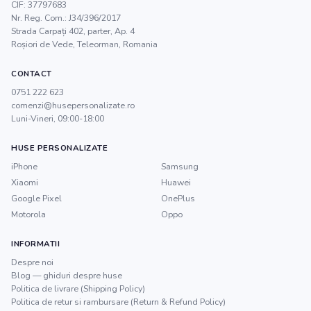
CIF:
37797683
Nr. Reg. Com.:
J34/396/2017
Strada Carpați 402, parter, Ap. 4
Roșiori de Vede
,
Teleorman
, Romania
CONTACT
0751 222 623
comenzi@husepersonalizate.ro
Luni-Vineri, 09:00-18:00
HUSE PERSONALIZATE
iPhone
Samsung
Xiaomi
Huawei
Google Pixel
OnePlus
Motorola
Oppo
INFORMATII
Despre noi
Blog — ghiduri despre huse
Politica de livrare (Shipping Policy)
Politica de retur si rambursare (Return & Refund Policy)