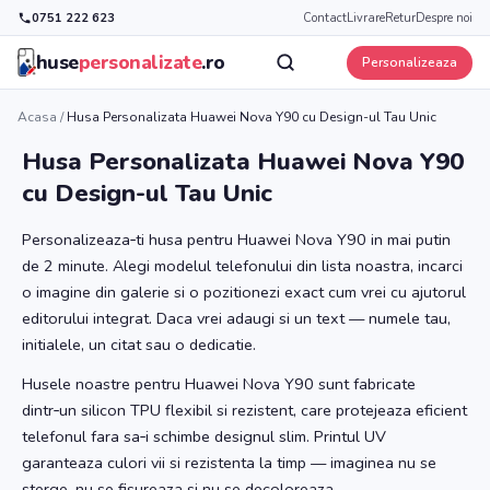
0751 222 623
Contact
Livrare
Retur
Despre noi
huse
personalizate
.ro
Personalizeaza
Acasa
/
Husa Personalizata Huawei Nova Y90 cu Design-ul Tau Unic
Husa Personalizata Huawei Nova Y90
cu Design-ul Tau Unic
Personalizeaza‑ti husa pentru Huawei Nova Y90 in mai putin
de 2 minute. Alegi modelul telefonului din lista noastra, incarci
o imagine din galerie si o pozitionezi exact cum vrei cu ajutorul
editorului integrat. Daca vrei adaugi si un text — numele tau,
initialele, un citat sau o dedicatie.
Husele noastre pentru Huawei Nova Y90 sunt fabricate
dintr‑un silicon TPU flexibil si rezistent, care protejeaza eficient
telefonul fara sa‑i schimbe designul slim. Printul UV
garanteaza culori vii si rezistenta la timp — imaginea nu se
sterge, nu se fisureaza si nu se decoloreaza.