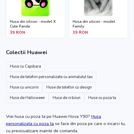
Husa din silicon - model X
Husa din silicon - model
Cute Panda
Family
39
RON
39
RON
Colectii
Huawei
Huse cu Capibara
Huse de telefon personalizate cu animalutul tau
Huse cu unicorni
Huse de telefon cu design
Huse de Halloween
Huse de crăciun
Huse cu poza ta
Vrei husa cu poza ta
pe Huawei Nova Y90
?
Husa
personalizata cu poza ta
se face din poza pe care o incarci tu,
cu previzualizare inainte de comanda.