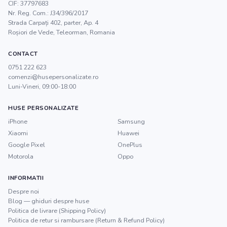
CIF:
37797683
Nr. Reg. Com.:
J34/396/2017
Strada Carpați 402, parter, Ap. 4
Roșiori de Vede
,
Teleorman
, Romania
CONTACT
0751 222 623
comenzi@husepersonalizate.ro
Luni-Vineri, 09:00-18:00
HUSE PERSONALIZATE
iPhone
Samsung
Xiaomi
Huawei
Google Pixel
OnePlus
Motorola
Oppo
INFORMATII
Despre noi
Blog — ghiduri despre huse
Politica de livrare (Shipping Policy)
Politica de retur si rambursare (Return & Refund Policy)