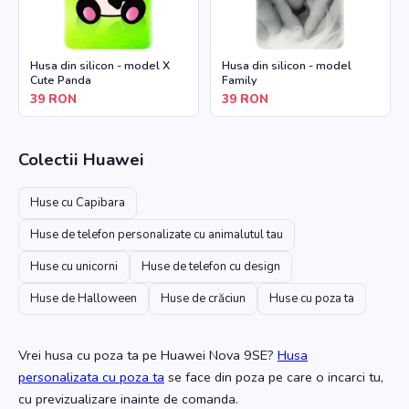
Husa din silicon - model X
Husa din silicon - model
Cute Panda
Family
39
RON
39
RON
Colectii
Huawei
Huse cu Capibara
Huse de telefon personalizate cu animalutul tau
Huse cu unicorni
Huse de telefon cu design
Huse de Halloween
Huse de crăciun
Huse cu poza ta
Vrei husa cu poza ta
pe Huawei Nova 9SE
?
Husa
personalizata cu poza ta
se face din poza pe care o incarci tu,
cu previzualizare inainte de comanda.