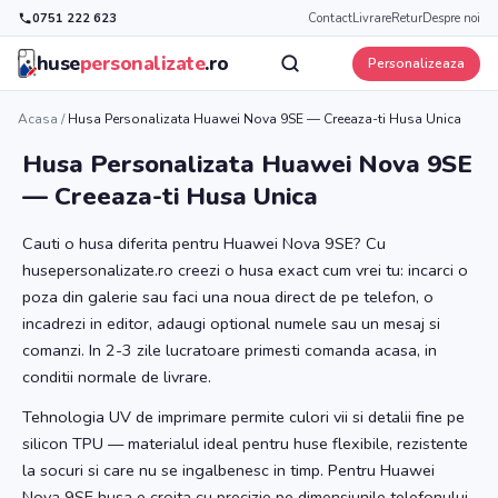
0751 222 623
Contact
Livrare
Retur
Despre noi
huse
personalizate
.ro
Personalizeaza
Acasa
/
Husa Personalizata Huawei Nova 9SE — Creeaza-ti Husa Unica
Husa Personalizata Huawei Nova 9SE
— Creeaza-ti Husa Unica
Cauti o husa diferita pentru Huawei Nova 9SE? Cu
husepersonalizate.ro creezi o husa exact cum vrei tu: incarci o
poza din galerie sau faci una noua direct de pe telefon, o
incadrezi in editor, adaugi optional numele sau un mesaj si
comanzi. In 2-3 zile lucratoare primesti comanda acasa, in
conditii normale de livrare.
Tehnologia UV de imprimare permite culori vii si detalii fine pe
silicon TPU — materialul ideal pentru huse flexibile, rezistente
la socuri si care nu se ingalbenesc in timp. Pentru Huawei
Nova 9SE husa e croita cu precizie pe dimensiunile telefonului,