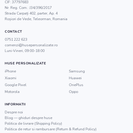
CIF:
37797683
Nr. Reg. Com.:
J34/396/2017
Strada Carpați 402, parter, Ap. 4
Roșiori de Vede
,
Teleorman
, Romania
CONTACT
0751 222 623
comenzi@husepersonalizate.ro
Luni-Vineri, 09:00-18:00
HUSE PERSONALIZATE
iPhone
Samsung
Xiaomi
Huawei
Google Pixel
OnePlus
Motorola
Oppo
INFORMATII
Despre noi
Blog — ghiduri despre huse
Politica de livrare (Shipping Policy)
Politica de retur si rambursare (Return & Refund Policy)