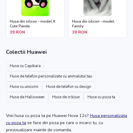
Husa din silicon - model X
Husa din silicon - model
Cute Panda
Family
39
RON
39
RON
Colectii
Huawei
Huse cu Capibara
Huse de telefon personalizate cu animalutul tau
Huse cu unicorni
Huse de telefon cu design
Huse de Halloween
Huse de crăciun
Huse cu poza ta
Vrei husa cu poza ta
pe Huawei Nova 12s
?
Husa personalizata
cu poza ta
se face din poza pe care o incarci tu, cu
previzualizare inainte de comanda.