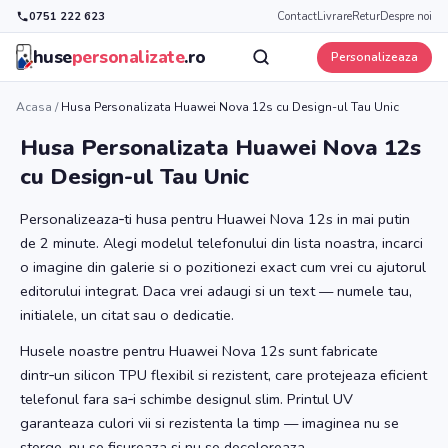
0751 222 623
Contact
Livrare
Retur
Despre noi
huse
personalizate
.ro
Personalizeaza
Acasa
/
Husa Personalizata Huawei Nova 12s cu Design-ul Tau Unic
Husa Personalizata Huawei Nova 12s
cu Design-ul Tau Unic
Personalizeaza‑ti husa pentru Huawei Nova 12s in mai putin
de 2 minute. Alegi modelul telefonului din lista noastra, incarci
o imagine din galerie si o pozitionezi exact cum vrei cu ajutorul
editorului integrat. Daca vrei adaugi si un text — numele tau,
initialele, un citat sau o dedicatie.
Husele noastre pentru Huawei Nova 12s sunt fabricate
dintr‑un silicon TPU flexibil si rezistent, care protejeaza eficient
telefonul fara sa‑i schimbe designul slim. Printul UV
garanteaza culori vii si rezistenta la timp — imaginea nu se
sterge, nu se fisureaza si nu se decoloreaza.