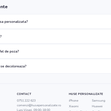
ente
a personalizata?
a?
 fel de poza?
 se decoloreaza?
CONTACT
HUSE PERSONALIZATE
0751 222 623
iPhone
Samsung
comenzi@husepersonalizate.ro
Xiaomi
Huawei
Luni-Vineri, 09:00-18:00