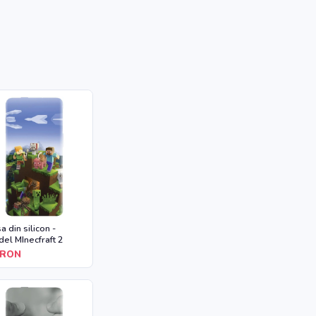
a din silicon -
el MInecfraft 2
RON