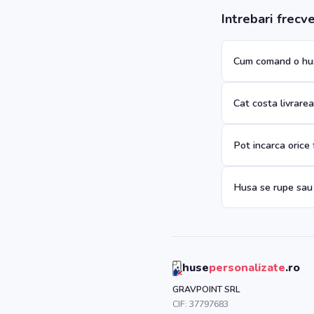
Intrebari frecv
Cum comand o hus
Cat costa livrare
Pot incarca orice
Husa se rupe sau
huse
personalizate
.ro
GRAVPOINT SRL
CIF:
37797683