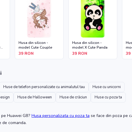
Husa din silicon -
Husa din silicon -
Hus
y
model Cute Couple
model X Cute Panda
mod
39
RON
39
RON
39
i
Huse de telefon personalizate cu animalutul tau
Huse cu unicorni
design
Huse de Halloween
Huse de crăciun
Huse cu poza ta
pe Huawei G8
?
Husa personalizata cu poza ta
se face din poza pe ca
te de comanda.