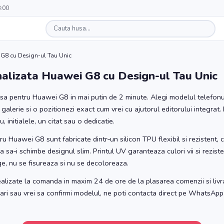
8:00
G8 cu Design-ul Tau Unic
alizata Huawei G8 cu Design-ul Tau Unic
sa pentru Huawei G8 in mai putin de 2 minute. Alegi modelul telefonulu
 galerie si o pozitionezi exact cum vrei cu ajutorul editorului integrat.
 initialele, un citat sau o dedicatie.
u Huawei G8 sunt fabricate dintr‑un silicon TPU flexibil si rezistent, 
ra sa‑i schimbe designul slim. Printul UV garanteaza culori vii si rezist
e, nu se fisureaza si nu se decoloreaza.
alizate la comanda in maxim 24 de ore de la plasarea comenzii si livra
ebari sau vrei sa confirmi modelul, ne poti contacta direct pe WhatsApp