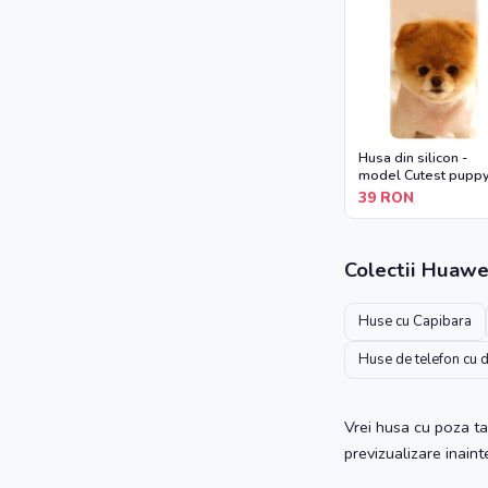
Husa din silicon -
model Cutest pupp
dog
39
RON
Colectii
Huawe
Huse cu Capibara
Huse de telefon cu 
Vrei husa cu poza ta
previzualizare inain