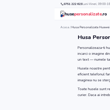
0751 222 623
Luni-Vineri, 09:00-1
huse
personalizate
.ro
Acasa
/
Husa Personalizata Huawei 
Husa Person
Personalizeaza‑ti hu
incarci o imagine din
un text — numele tau,
Husele noastre pentr
eficient telefonul fa
imaginea nu se sterg
Toate husele sunt re
curier. Daca ai intr