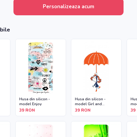
Personalizeaza acum
bile
Husa din silicon -
Husa din silicon -
Hus
model Enjoy
model Girl and
mod
Umbrella
39
RON
39
RON
39