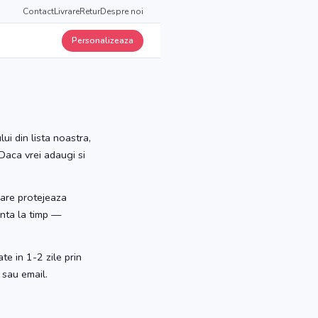
Contact
Livrare
Retur
Despre noi
Personalizeaza
i din lista noastra,
 Daca vrei adaugi si
care protejeaza
enta la timp —
te in 1-2 zile prin
 sau email.