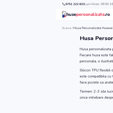
0751 222 623
Luni-Vineri, 09:00-1
huse
personalizate
.ro
Acasa
/
Husa Personalizata Huawei 
Husa Person
Husa personalizata p
Fiecare husa este fa
personala, o ilustrat
Silicon TPU flexibil
este compatibila cu 
face pozele sa arate 
Termen: 2-3 zile luc
orice intrebare des