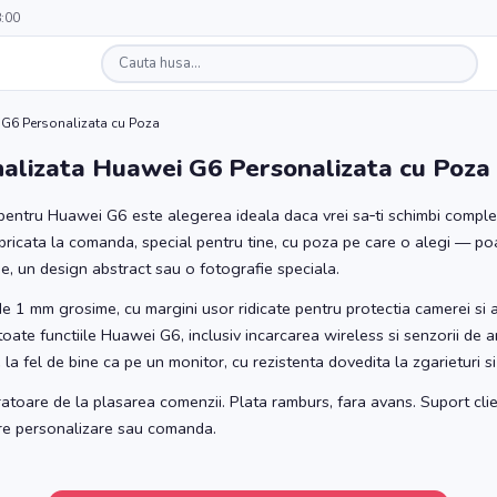
8:00
G6 Personalizata cu Poza
alizata Huawei G6 Personalizata cu Poza
entru Huawei G6 este alegerea ideala daca vrei sa‑ti schimbi complet
bricata la comanda, special pentru tine, cu poza pe care o alegi — po
ie, un design abstract sau o fotografie speciala.
 de 1 mm grosime, cu margini usor ridicate pentru protectia camerei si 
toate functiile Huawei G6, inclusiv incarcarea wireless si senzorii de 
la fel de bine ca pe un monitor, cu rezistenta dovedita la zgarieturi si
ratoare de la plasarea comenzii. Plata ramburs, fara avans. Suport clie
pre personalizare sau comanda.