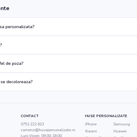
ente
a personalizata?
a?
 fel de poza?
 se decoloreaza?
CONTACT
HUSE PERSONALIZATE
0751 222 623
iPhone
Samsung
comenzi@husepersonalizate.ro
Xiaomi
Huawei
Luni-Vineri, 09:00-18:00