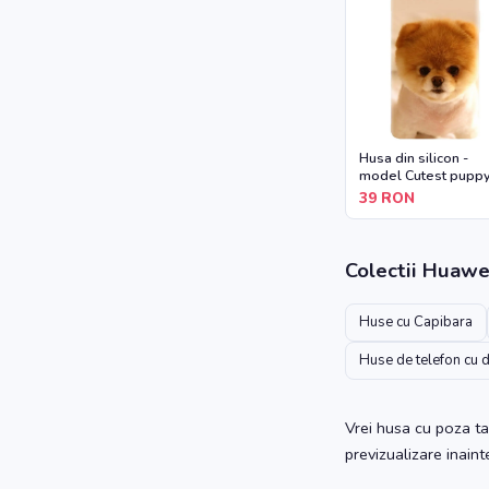
Husa din silicon -
model Cutest pupp
dog
39
RON
Colectii
Huawe
Huse cu Capibara
Huse de telefon cu 
Vrei husa cu poza ta
previzualizare inain