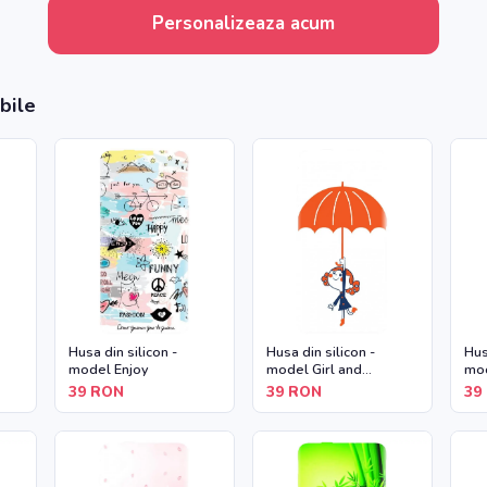
Personalizeaza acum
bile
Husa din silicon -
Husa din silicon -
Hus
model Enjoy
model Girl and
mod
Umbrella
39
RON
39
RON
39