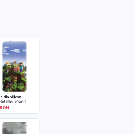
a din silicon -
el MInecfraft 2
RON