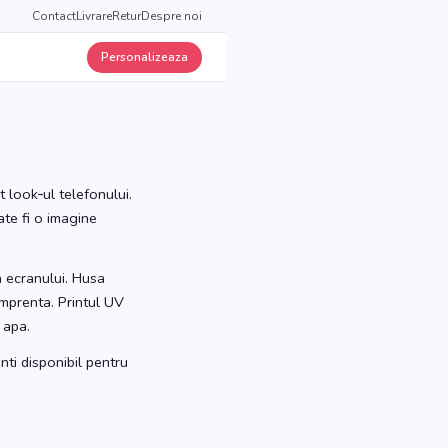
Contact
Livrare
Retur
Despre noi
Personalizeaza
 look‑ul telefonului.
ate fi o imagine
a ecranului. Husa
amprenta. Printul UV
 apa.
nti disponibil pentru