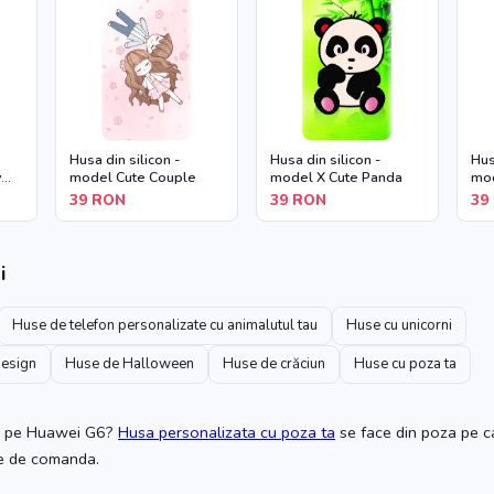
Husa din silicon -
Husa din silicon -
Hus
y
model Cute Couple
model X Cute Panda
mod
39
RON
39
RON
39
i
Huse de telefon personalizate cu animalutul tau
Huse cu unicorni
design
Huse de Halloween
Huse de crăciun
Huse cu poza ta
pe Huawei G6
?
Husa personalizata cu poza ta
se face din poza pe ca
te de comanda.