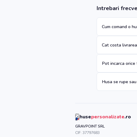
Intrebari frecv
Cum comand o hus
Cat costa livrare
Pot incarca orice
Husa se rupe sau
huse
personalizate
.ro
GRAVPOINT SRL
CIF:
37797683