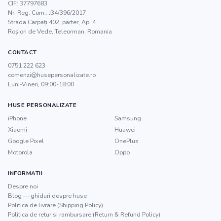
CIF:
37797683
Nr. Reg. Com.:
J34/396/2017
Strada Carpați 402, parter, Ap. 4
Roșiori de Vede
,
Teleorman
, Romania
CONTACT
0751 222 623
comenzi@husepersonalizate.ro
Luni-Vineri, 09:00-18:00
HUSE PERSONALIZATE
iPhone
Samsung
Xiaomi
Huawei
Google Pixel
OnePlus
Motorola
Oppo
INFORMATII
Despre noi
Blog — ghiduri despre huse
Politica de livrare (Shipping Policy)
Politica de retur si rambursare (Return & Refund Policy)