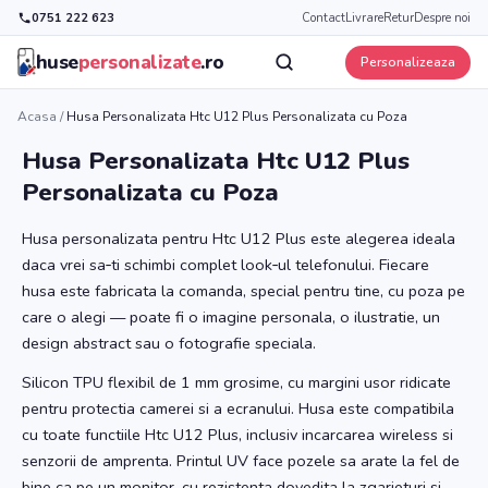
0751 222 623
Contact
Livrare
Retur
Despre noi
huse
personalizate
.ro
Personalizeaza
Acasa
/
Husa Personalizata Htc U12 Plus Personalizata cu Poza
Husa Personalizata Htc U12 Plus
Personalizata cu Poza
Husa personalizata pentru Htc U12 Plus este alegerea ideala
daca vrei sa‑ti schimbi complet look‑ul telefonului. Fiecare
husa este fabricata la comanda, special pentru tine, cu poza pe
care o alegi — poate fi o imagine personala, o ilustratie, un
design abstract sau o fotografie speciala.
Silicon TPU flexibil de 1 mm grosime, cu margini usor ridicate
pentru protectia camerei si a ecranului. Husa este compatibila
cu toate functiile Htc U12 Plus, inclusiv incarcarea wireless si
senzorii de amprenta. Printul UV face pozele sa arate la fel de
bine ca pe un monitor, cu rezistenta dovedita la zgarieturi si