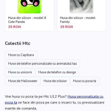
Husa din silicon - model X
Husa din silicon - model
Cute Panda
Family
39
RON
39
RON
Colectii
Htc
Huse cu Capibara
Huse de telefon personalizate cu animalutul tau
Huse cu unicorni
Huse de telefon cu design
Huse de Halloween
Huse de crăciun
Huse cu poza ta
Vrei husa cu poza ta
pe Htc U12 Plus
?
Husa personalizata cu
poza ta
se face din poza pe care o incarci tu, cu previzualizare
inainte de comanda.