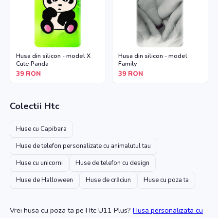
Husa din silicon - model X
Husa din silicon - model
Cute Panda
Family
39
RON
39
RON
Colectii
Htc
Huse cu Capibara
Huse de telefon personalizate cu animalutul tau
Huse cu unicorni
Huse de telefon cu design
Huse de Halloween
Huse de crăciun
Huse cu poza ta
Vrei husa cu poza ta
pe Htc U11 Plus
?
Husa personalizata cu