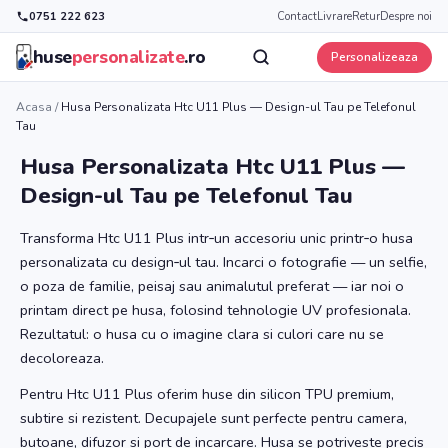
0751 222 623
Contact
Livrare
Retur
Despre noi
huse
personalizate
.ro
Personalizeaza
Acasa
/
Husa Personalizata Htc U11 Plus — Design-ul Tau pe Telefonul
Tau
Husa Personalizata Htc U11 Plus —
Design-ul Tau pe Telefonul Tau
Transforma Htc U11 Plus intr‑un accesoriu unic printr‑o husa
personalizata cu design‑ul tau. Incarci o fotografie — un selfie,
o poza de familie, peisaj sau animalutul preferat — iar noi o
printam direct pe husa, folosind tehnologie UV profesionala.
Rezultatul: o husa cu o imagine clara si culori care nu se
decoloreaza.
Pentru Htc U11 Plus oferim huse din silicon TPU premium,
subtire si rezistent. Decupajele sunt perfecte pentru camera,
butoane, difuzor si port de incarcare. Husa se potriveste precis