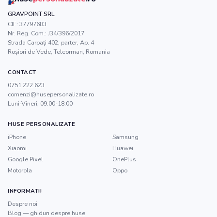
GRAVPOINT SRL
CIF:
37797683
Nr. Reg. Com.:
J34/396/2017
Strada Carpați 402, parter, Ap. 4
Roșiori de Vede
,
Teleorman
, Romania
CONTACT
0751 222 623
comenzi@husepersonalizate.ro
Luni-Vineri, 09:00-18:00
HUSE PERSONALIZATE
iPhone
Samsung
Xiaomi
Huawei
Google Pixel
OnePlus
Motorola
Oppo
INFORMATII
Despre noi
Blog — ghiduri despre huse