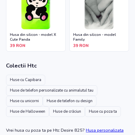
Husa din silicon - model X
Husa din silicon - model
Cute Panda
Family
39
RON
39
RON
Colectii
Htc
Huse cu Capibara
Huse de telefon personalizate cu animalutul tau
Huse cu unicorni
Huse de telefon cu design
Huse de Halloween
Huse de crăciun
Huse cu poza ta
Vrei husa cu poza ta
pe Htc Desire 825
?
Husa personalizata