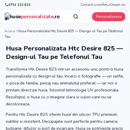
0751 222 623
Contact
Livrare
Retur
Despre noi
huse
personalizate
.ro
Personalizeaza
Acasa
/
Husa Personalizata Htc Desire 825 — Design-ul Tau pe Telefonul
Tau
Husa Personalizata Htc Desire 825 —
Design-ul Tau pe Telefonul Tau
Transforma Htc Desire 825 intr‑un accesoriu unic printr‑o husa
personalizata cu design‑ul tau. Incarci o fotografie — un selfie,
o poza de familie, peisaj sau animalutul preferat — iar noi o
printam direct pe husa, folosind tehnologie UV profesionala.
Rezultatul: o husa cu o imagine clara si culori care nu se
decoloreaza.
Pentru Htc Desire 825 oferim huse din silicon TPU premium,
subtire si rezistent. Decupajele sunt perfecte pentru camera,
butoane, difuzor si port de incarcare. Husa se potriveste precis