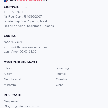
GRAVPOINT SRL
CIF:
37797683
Nr. Reg. Com.:
J34/396/2017
Strada Carpați 402, parter, Ap. 4
Roșiori de Vede
,
Teleorman
, Romania
CONTACT
0751 222 623
comenzi@husepersonalizate.ro
Luni-Vineri, 09:00-18:00
HUSE PERSONALIZATE
iPhone
Samsung
Xiaomi
Huawei
Google Pixel
OnePlus
Motorola
Oppo
INFORMATII
Despre noi
Blog — ghiduri despre huse