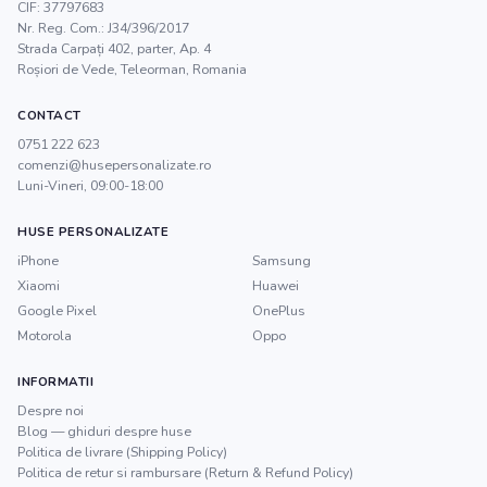
CIF:
37797683
Nr. Reg. Com.:
J34/396/2017
Strada Carpați 402, parter, Ap. 4
Roșiori de Vede
,
Teleorman
, Romania
CONTACT
0751 222 623
comenzi@husepersonalizate.ro
Luni-Vineri, 09:00-18:00
HUSE PERSONALIZATE
iPhone
Samsung
Xiaomi
Huawei
Google Pixel
OnePlus
Motorola
Oppo
INFORMATII
Despre noi
Blog — ghiduri despre huse
Politica de livrare (Shipping Policy)
Politica de retur si rambursare (Return & Refund Policy)