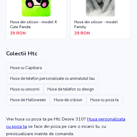
Husa din silicon - model X
Husa din silicon - model
Cute Panda
Family
39
RON
39
RON
Colectii
Htc
Huse cu Capibara
Huse de telefon personalizate cu animalutul tau
Huse cu unicorni
Huse de telefon cu design
Huse de Halloween
Huse de crăciun
Huse cu poza ta
Vrei husa cu poza ta
pe Htc Desire 310
?
Husa personalizata
cu poza ta
se face din poza pe care o incarci tu, cu
previzualizare inainte de comanda.