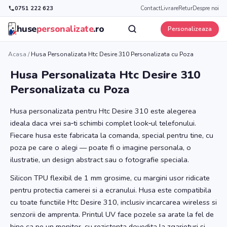
0751 222 623
Contact
Livrare
Retur
Despre noi
huse
personalizate
.ro
Personalizeaza
Acasa
/
Husa Personalizata Htc Desire 310 Personalizata cu Poza
Husa Personalizata Htc Desire 310
Personalizata cu Poza
Husa personalizata pentru Htc Desire 310 este alegerea
ideala daca vrei sa‑ti schimbi complet look‑ul telefonului.
Fiecare husa este fabricata la comanda, special pentru tine, cu
poza pe care o alegi — poate fi o imagine personala, o
ilustratie, un design abstract sau o fotografie speciala.
Silicon TPU flexibil de 1 mm grosime, cu margini usor ridicate
pentru protectia camerei si a ecranului. Husa este compatibila
cu toate functiile Htc Desire 310, inclusiv incarcarea wireless si
senzorii de amprenta. Printul UV face pozele sa arate la fel de
bine ca pe un monitor, cu rezistenta dovedita la zgarieturi si