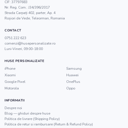
CIF:
37797683
Nr. Reg. Com.:
J34/396/2017
Strada Carpați 402, parter, Ap. 4
Roșiori de Vede
,
Teleorman
, Romania
CONTACT
0751 222 623
comenzi@husepersonalizate.ro
Luni-Vineri, 09:00-18:00
HUSE PERSONALIZATE
iPhone
Samsung
Xiaomi
Huawei
Google Pixel
OnePlus
Motorola
Oppo
INFORMATII
Despre noi
Blog — ghiduri despre huse
Politica de livrare (Shipping Policy)
Politica de retur si rambursare (Return & Refund Policy)