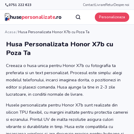
0751 222 623
Contact
Livrare
Retur
Despre noi
huse
personalizate
.ro
Personalizeaza
Acasa
/
Husa Personalizata Honor X7b cu Poza Ta
Husa Personalizata Honor X7b cu
Poza Ta
Creeaza o husa unica pentru Honor X7b cu fotografia ta
preferata si un text personalizat. Procesul este simplu: alegi
modelul telefonului, incarci imaginea dorita, o pozitionezi in
editor si plasezi comanda. Husa ajunge la tine in 2-3 zile
lucratoare, in conditii normale de livrare.
Husele personalizate pentru Honor X7b sunt realizate din
silicon TPU flexibil, cu margini inaltate pentru protectia camerei
si ecranului. Printul UV de inalta rezolutie asigura culori
vibrante si durabilitate in timp. Husa este compatibila cu
incarcarea wireless si are decupaje precise pentru butoane si