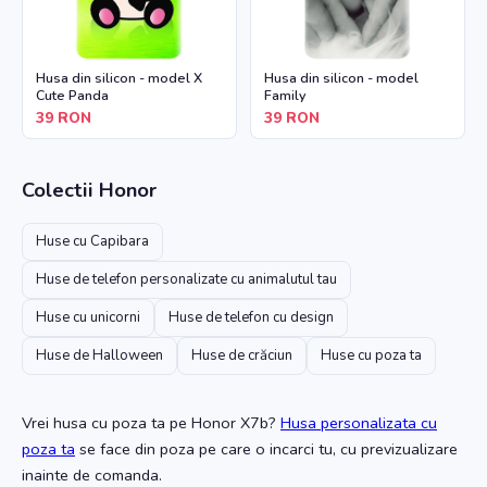
Husa din silicon - model X
Husa din silicon - model
Cute Panda
Family
39
RON
39
RON
Colectii
Honor
Huse cu Capibara
Huse de telefon personalizate cu animalutul tau
Huse cu unicorni
Huse de telefon cu design
Huse de Halloween
Huse de crăciun
Huse cu poza ta
Vrei husa cu poza ta
pe Honor X7b
?
Husa personalizata cu
poza ta
se face din poza pe care o incarci tu, cu previzualizare
inainte de comanda.