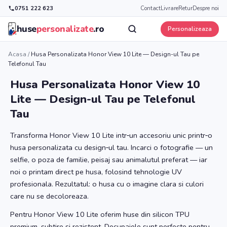
0751 222 623
Contact
Livrare
Retur
Despre noi
huse
personalizate
.ro
Personalizeaza
Acasa
/
Husa Personalizata Honor View 10 Lite — Design-ul Tau pe
Telefonul Tau
Husa Personalizata Honor View 10
Lite — Design-ul Tau pe Telefonul
Tau
Transforma Honor View 10 Lite intr‑un accesoriu unic printr‑o
husa personalizata cu design‑ul tau. Incarci o fotografie — un
selfie, o poza de familie, peisaj sau animalutul preferat — iar
noi o printam direct pe husa, folosind tehnologie UV
profesionala. Rezultatul: o husa cu o imagine clara si culori
care nu se decoloreaza.
Pentru Honor View 10 Lite oferim huse din silicon TPU
premium, subtire si rezistent. Decupajele sunt perfecte pentru