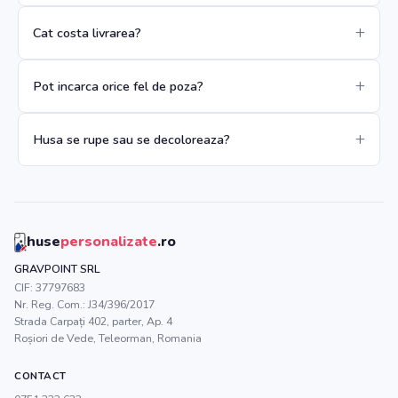
Cat costa livrarea?
Pot incarca orice fel de poza?
Husa se rupe sau se decoloreaza?
huse
personalizate
.ro
GRAVPOINT SRL
CIF:
37797683
Nr. Reg. Com.:
J34/396/2017
Strada Carpați 402, parter, Ap. 4
Roșiori de Vede
,
Teleorman
, Romania
CONTACT