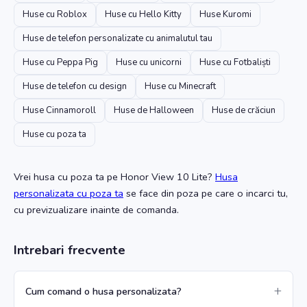
Huse cu Roblox
Huse cu Hello Kitty
Huse Kuromi
Huse de telefon personalizate cu animalutul tau
Huse cu Peppa Pig
Huse cu unicorni
Huse cu Fotbaliști
Huse de telefon cu design
Huse cu Minecraft
Huse Cinnamoroll
Huse de Halloween
Huse de crăciun
Huse cu poza ta
Vrei husa cu poza ta
pe Honor View 10 Lite
?
Husa
personalizata cu poza ta
se face din poza pe care o incarci tu,
cu previzualizare inainte de comanda.
Intrebari frecvente
Cum comand o husa personalizata?