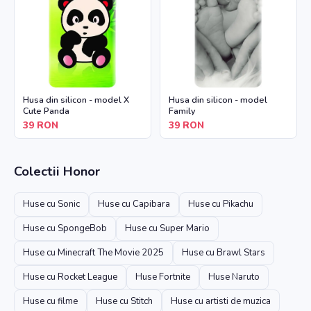
Husa din silicon - model X
Husa din silicon - model
Cute Panda
Family
39
RON
39
RON
Colectii
Honor
Huse cu Sonic
Huse cu Capibara
Huse cu Pikachu
Huse cu SpongeBob
Huse cu Super Mario
Huse cu Minecraft The Movie 2025
Huse cu Brawl Stars
Huse cu Rocket League
Huse Fortnite
Huse Naruto
Huse cu filme
Huse cu Stitch
Huse cu artisti de muzica