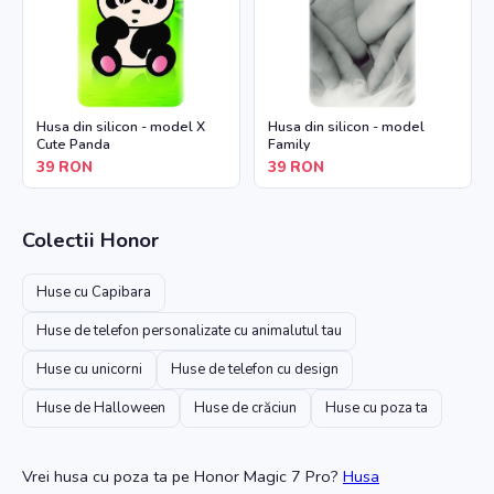
Husa din silicon - model X
Husa din silicon - model
Cute Panda
Family
39
RON
39
RON
Colectii
Honor
Huse cu Capibara
Huse de telefon personalizate cu animalutul tau
Huse cu unicorni
Huse de telefon cu design
Huse de Halloween
Huse de crăciun
Huse cu poza ta
Vrei husa cu poza ta
pe Honor Magic 7 Pro
?
Husa