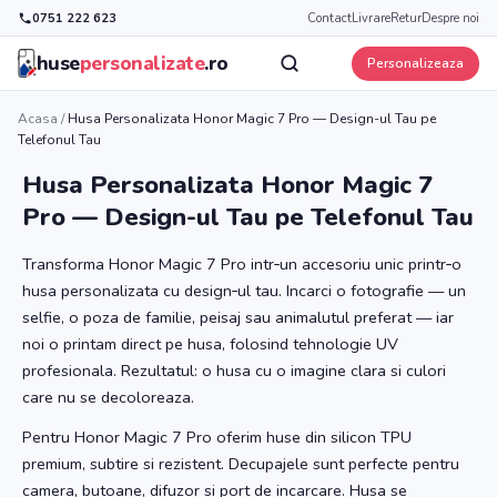
0751 222 623
Contact
Livrare
Retur
Despre noi
huse
personalizate
.ro
Personalizeaza
Acasa
/
Husa Personalizata Honor Magic 7 Pro — Design-ul Tau pe
Telefonul Tau
Husa Personalizata Honor Magic 7
Pro — Design-ul Tau pe Telefonul Tau
Transforma Honor Magic 7 Pro intr‑un accesoriu unic printr‑o
husa personalizata cu design‑ul tau. Incarci o fotografie — un
selfie, o poza de familie, peisaj sau animalutul preferat — iar
noi o printam direct pe husa, folosind tehnologie UV
profesionala. Rezultatul: o husa cu o imagine clara si culori
care nu se decoloreaza.
Pentru Honor Magic 7 Pro oferim huse din silicon TPU
premium, subtire si rezistent. Decupajele sunt perfecte pentru
camera, butoane, difuzor si port de incarcare. Husa se