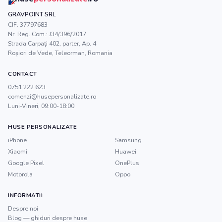
GRAVPOINT SRL
CIF:
37797683
Nr. Reg. Com.:
J34/396/2017
Strada Carpați 402, parter, Ap. 4
Roșiori de Vede
,
Teleorman
, Romania
CONTACT
0751 222 623
comenzi@husepersonalizate.ro
Luni-Vineri, 09:00-18:00
HUSE PERSONALIZATE
iPhone
Samsung
Xiaomi
Huawei
Google Pixel
OnePlus
Motorola
Oppo
INFORMATII
Despre noi
Blog — ghiduri despre huse