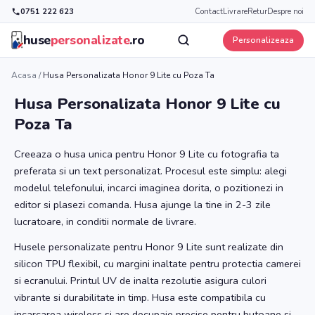
0751 222 623
Contact
Livrare
Retur
Despre noi
huse
personalizate
.ro
Personalizeaza
Acasa
/
Husa Personalizata Honor 9 Lite cu Poza Ta
Husa Personalizata Honor 9 Lite cu
Poza Ta
Creeaza o husa unica pentru Honor 9 Lite cu fotografia ta
preferata si un text personalizat. Procesul este simplu: alegi
modelul telefonului, incarci imaginea dorita, o pozitionezi in
editor si plasezi comanda. Husa ajunge la tine in 2-3 zile
lucratoare, in conditii normale de livrare.
Husele personalizate pentru Honor 9 Lite sunt realizate din
silicon TPU flexibil, cu margini inaltate pentru protectia camerei
si ecranului. Printul UV de inalta rezolutie asigura culori
vibrante si durabilitate in timp. Husa este compatibila cu
incarcarea wireless si are decupaje precise pentru butoane si