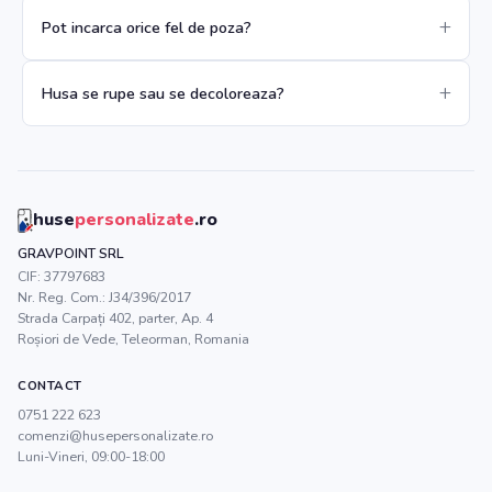
Pot incarca orice fel de poza?
Husa se rupe sau se decoloreaza?
huse
personalizate
.ro
GRAVPOINT SRL
CIF:
37797683
Nr. Reg. Com.:
J34/396/2017
Strada Carpați 402, parter, Ap. 4
Roșiori de Vede
,
Teleorman
, Romania
CONTACT
0751 222 623
comenzi@husepersonalizate.ro
Luni-Vineri, 09:00-18:00