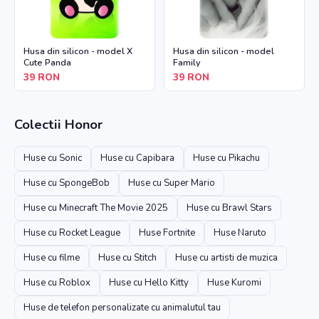
Husa din silicon - model X
Husa din silicon - model
Cute Panda
Family
39
RON
39
RON
Colectii
Honor
Huse cu Sonic
Huse cu Capibara
Huse cu Pikachu
Huse cu SpongeBob
Huse cu Super Mario
Huse cu Minecraft The Movie 2025
Huse cu Brawl Stars
Huse cu Rocket League
Huse Fortnite
Huse Naruto
Huse cu filme
Huse cu Stitch
Huse cu artisti de muzica
Huse cu Roblox
Huse cu Hello Kitty
Huse Kuromi
Huse de telefon personalizate cu animalutul tau