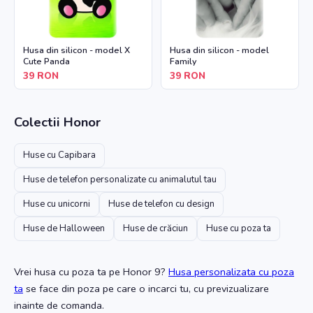
Husa din silicon - model X
Husa din silicon - model
Cute Panda
Family
39
RON
39
RON
Colectii
Honor
Huse cu Capibara
Huse de telefon personalizate cu animalutul tau
Huse cu unicorni
Huse de telefon cu design
Huse de Halloween
Huse de crăciun
Huse cu poza ta
Vrei husa cu poza ta
pe Honor 9
?
Husa personalizata cu poza
ta
se face din poza pe care o incarci tu, cu previzualizare
inainte de comanda.