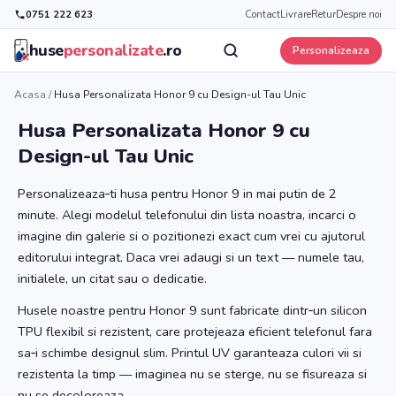
0751 222 623
Contact
Livrare
Retur
Despre noi
huse
personalizate
.ro
Personalizeaza
Acasa
/
Husa Personalizata Honor 9 cu Design-ul Tau Unic
Husa Personalizata Honor 9 cu
Design-ul Tau Unic
Personalizeaza‑ti husa pentru Honor 9 in mai putin de 2
minute. Alegi modelul telefonului din lista noastra, incarci o
imagine din galerie si o pozitionezi exact cum vrei cu ajutorul
editorului integrat. Daca vrei adaugi si un text — numele tau,
initialele, un citat sau o dedicatie.
Husele noastre pentru Honor 9 sunt fabricate dintr‑un silicon
TPU flexibil si rezistent, care protejeaza eficient telefonul fara
sa‑i schimbe designul slim. Printul UV garanteaza culori vii si
rezistenta la timp — imaginea nu se sterge, nu se fisureaza si
nu se decoloreaza.