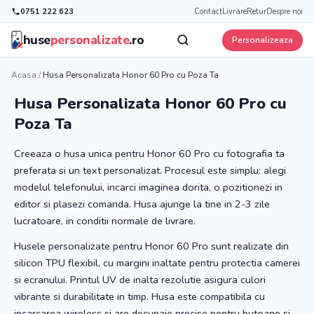
0751 222 623
Contact
Livrare
Retur
Despre noi
huse
personalizate
.ro
Personalizeaza
Acasa
/
Husa Personalizata Honor 60 Pro cu Poza Ta
Husa Personalizata Honor 60 Pro cu
Poza Ta
Creeaza o husa unica pentru Honor 60 Pro cu fotografia ta
preferata si un text personalizat. Procesul este simplu: alegi
modelul telefonului, incarci imaginea dorita, o pozitionezi in
editor si plasezi comanda. Husa ajunge la tine in 2-3 zile
lucratoare, in conditii normale de livrare.
Husele personalizate pentru Honor 60 Pro sunt realizate din
silicon TPU flexibil, cu margini inaltate pentru protectia camerei
si ecranului. Printul UV de inalta rezolutie asigura culori
vibrante si durabilitate in timp. Husa este compatibila cu
incarcarea wireless si are decupaje precise pentru butoane si