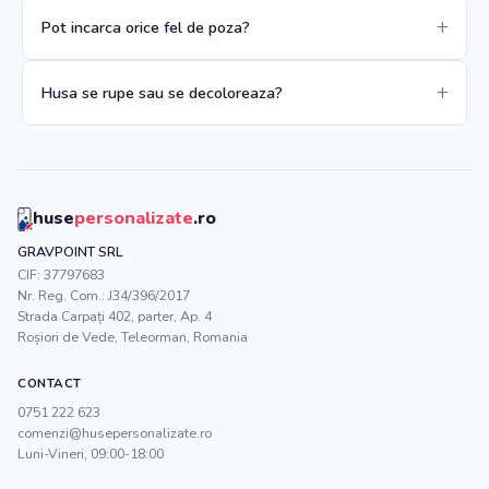
Pot incarca orice fel de poza?
Husa se rupe sau se decoloreaza?
huse
personalizate
.ro
GRAVPOINT SRL
CIF:
37797683
Nr. Reg. Com.:
J34/396/2017
Strada Carpați 402, parter, Ap. 4
Roșiori de Vede
,
Teleorman
, Romania
CONTACT
0751 222 623
comenzi@husepersonalizate.ro
Luni-Vineri, 09:00-18:00