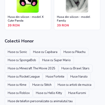
Husa din silicon - model X
Husa din silicon - model
Cute Panda
Family
39
RON
39
RON
Colectii
Honor
Huse cu Sonic
Huse cu Capibara
Huse cu Pikachu
Huse cu SpongeBob
Huse cu Super Mario
Huse cu Minecraft The Movie 2025
Huse cu Brawl Stars
Huse cu Rocket League
Huse Fortnite
Huse Naruto
Huse cu filme
Huse cu Stitch
Huse cu artisti de muzica
Huse cu Roblox
Huse cu Hello Kitty
Huse Kuromi
Huse de telefon personalizate cu animalutul tau