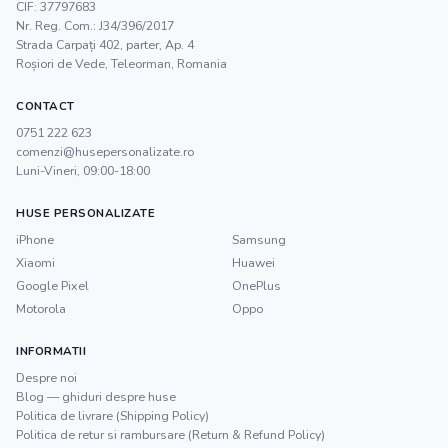
CIF:
37797683
Nr. Reg. Com.:
J34/396/2017
Strada Carpați 402, parter, Ap. 4
Roșiori de Vede
,
Teleorman
, Romania
CONTACT
0751 222 623
comenzi@husepersonalizate.ro
Luni-Vineri, 09:00-18:00
HUSE PERSONALIZATE
iPhone
Samsung
Xiaomi
Huawei
Google Pixel
OnePlus
Motorola
Oppo
INFORMATII
Despre noi
Blog — ghiduri despre huse
Politica de livrare (Shipping Policy)
Politica de retur si rambursare (Return & Refund Policy)