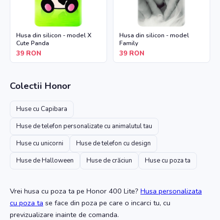
Husa din silicon - model X
Husa din silicon - model
Cute Panda
Family
39
RON
39
RON
Colectii
Honor
Huse cu Capibara
Huse de telefon personalizate cu animalutul tau
Huse cu unicorni
Huse de telefon cu design
Huse de Halloween
Huse de crăciun
Huse cu poza ta
Vrei husa cu poza ta
pe Honor 400 Lite
?
Husa personalizata
cu poza ta
se face din poza pe care o incarci tu, cu
previzualizare inainte de comanda.