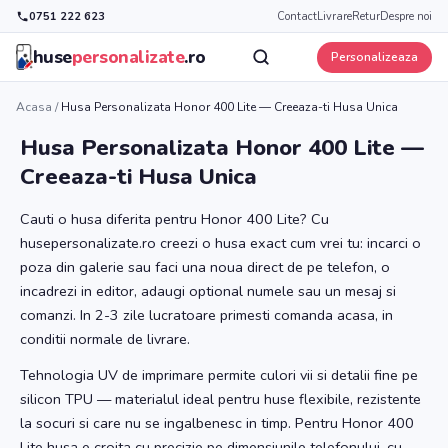
0751 222 623
Contact
Livrare
Retur
Despre noi
huse
personalizate
.ro
Personalizeaza
Acasa
/
Husa Personalizata Honor 400 Lite — Creeaza-ti Husa Unica
Husa Personalizata Honor 400 Lite —
Creeaza-ti Husa Unica
Cauti o husa diferita pentru Honor 400 Lite? Cu
husepersonalizate.ro creezi o husa exact cum vrei tu: incarci o
poza din galerie sau faci una noua direct de pe telefon, o
incadrezi in editor, adaugi optional numele sau un mesaj si
comanzi. In 2-3 zile lucratoare primesti comanda acasa, in
conditii normale de livrare.
Tehnologia UV de imprimare permite culori vii si detalii fine pe
silicon TPU — materialul ideal pentru huse flexibile, rezistente
la socuri si care nu se ingalbenesc in timp. Pentru Honor 400
Lite husa e croita cu precizie pe dimensiunile telefonului, cu