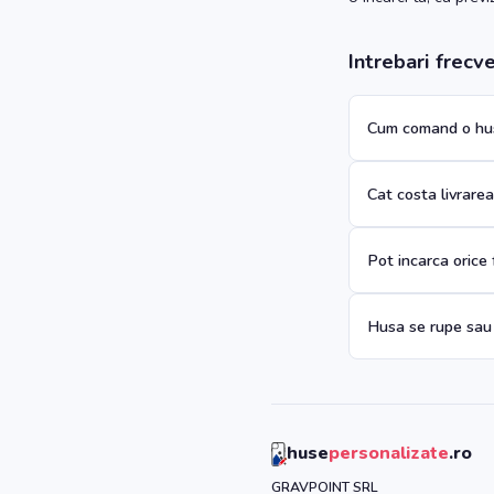
Intrebari frecv
Cum comand o hus
Cat costa livrare
Pot incarca orice
Husa se rupe sau
huse
personalizate
.ro
GRAVPOINT SRL