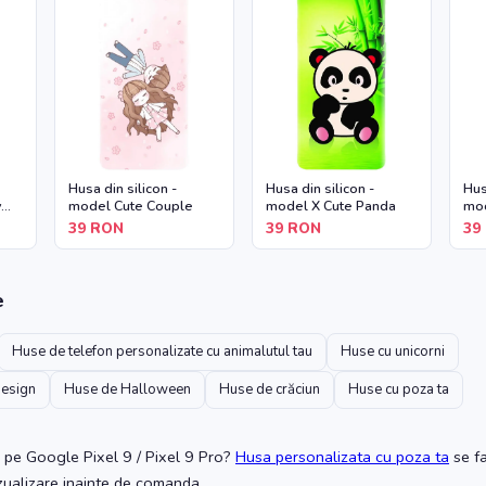
Husa din silicon -
Husa din silicon -
Hus
y
model Cute Couple
model X Cute Panda
mod
39
RON
39
RON
39
e
Huse de telefon personalizate cu animalutul tau
Huse cu unicorni
design
Huse de Halloween
Huse de crăciun
Huse cu poza ta
pe Google Pixel 9 / Pixel 9 Pro
?
Husa personalizata cu poza ta
se f
izualizare inainte de comanda.