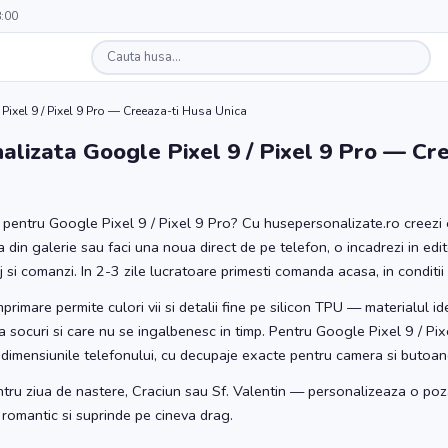
8:00
ixel 9 / Pixel 9 Pro — Creeaza-ti Husa Unica
lizata Google Pixel 9 / Pixel 9 Pro — Cre
a pentru Google Pixel 9 / Pixel 9 Pro? Cu husepersonalizate.ro creez
za din galerie sau faci una noua direct de pe telefon, o incadrezi in edi
si comanzi. In 2-3 zile lucratoare primesti comanda acasa, in conditii 
rimare permite culori vii si detalii fine pe silicon TPU — materialul i
 la socuri si care nu se ingalbenesc in timp. Pentru Google Pixel 9 / Pi
e dimensiunile telefonului, cu decupaje exacte pentru camera si butoan
ntru ziua de nastere, Craciun sau Sf. Valentin — personalizeaza o poz
 romantic si suprinde pe cineva drag.