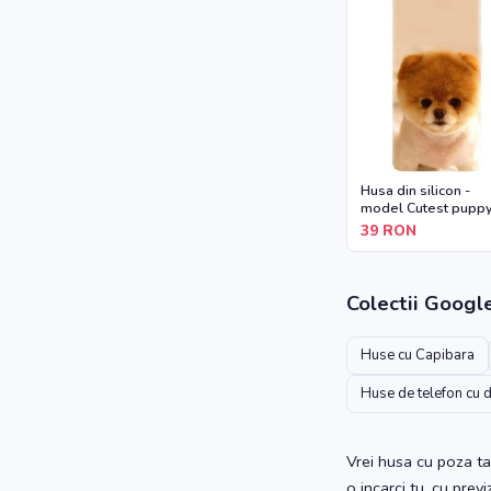
Husa din silicon -
model Cutest pupp
dog
39
RON
Colectii
Googl
Huse cu Capibara
Huse de telefon cu 
Vrei husa cu poza ta
o incarci tu, cu prev