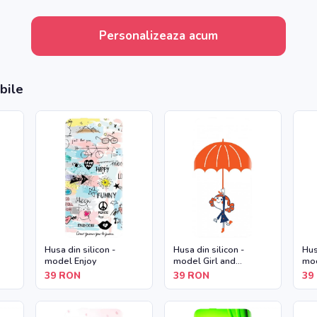
Personalizeaza acum
bile
Husa din silicon -
Husa din silicon -
Hus
model Enjoy
model Girl and
mod
Umbrella
39
RON
39
RON
39