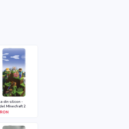
a din silicon -
el MInecfraft 2
RON