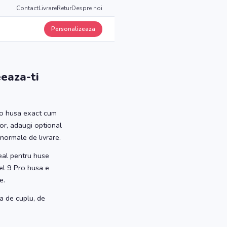
Contact
Livrare
Retur
Despre noi
Personalizeaza
eaza-ti
i o husa exact cum
tor, adaugi optional
normale de livrare.
deal pentru huse
xel 9 Pro husa e
e.
a de cuplu, de