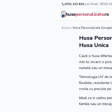
0751 222 623
Luni-Vineri, 09:00-1
huse
personalizate
.ro
Acasa
/
Husa Personalizata Google P
Husa Persona
Husa Unica
Cauti o husa diferit
vrei tu: incarci o po
numele sau un mesaj 
Tehnologia UV de imp
flexibile, rezistente
croita cu precizie p
Ideal ca si cadou pe
familie sau un mesaj