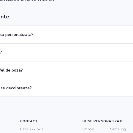
ente
a personalizata?
a?
 fel de poza?
 se decoloreaza?
CONTACT
HUSE PERSONALIZATE
0751 222 623
iPhone
Samsung