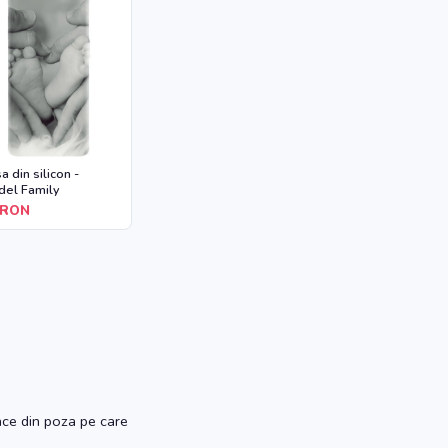
a din silicon -
el Family
RON
ace din poza pe care