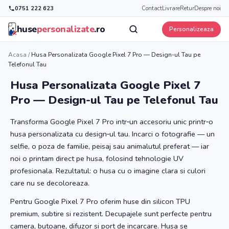
0751 222 623
Contact
Livrare
Retur
Despre noi
huse
personalizate
.ro
Personalizeaza
Acasa
/
Husa Personalizata Google Pixel 7 Pro — Design-ul Tau pe
Telefonul Tau
Husa Personalizata Google Pixel 7
Pro — Design-ul Tau pe Telefonul Tau
Transforma Google Pixel 7 Pro intr‑un accesoriu unic printr‑o
husa personalizata cu design‑ul tau. Incarci o fotografie — un
selfie, o poza de familie, peisaj sau animalutul preferat — iar
noi o printam direct pe husa, folosind tehnologie UV
profesionala. Rezultatul: o husa cu o imagine clara si culori
care nu se decoloreaza.
Pentru Google Pixel 7 Pro oferim huse din silicon TPU
premium, subtire si rezistent. Decupajele sunt perfecte pentru
camera, butoane, difuzor si port de incarcare. Husa se