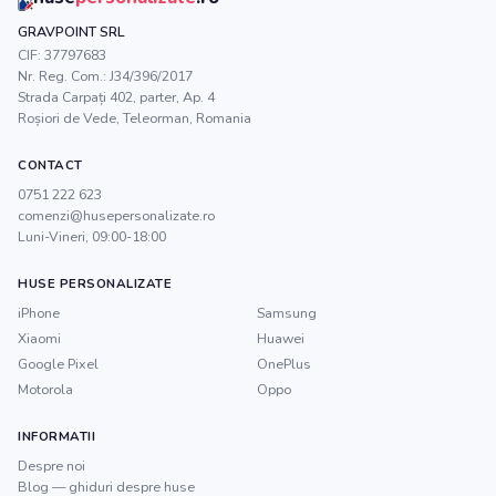
GRAVPOINT SRL
CIF:
37797683
Nr. Reg. Com.:
J34/396/2017
Strada Carpați 402, parter, Ap. 4
Roșiori de Vede
,
Teleorman
, Romania
CONTACT
0751 222 623
comenzi@husepersonalizate.ro
Luni-Vineri, 09:00-18:00
HUSE PERSONALIZATE
iPhone
Samsung
Xiaomi
Huawei
Google Pixel
OnePlus
Motorola
Oppo
INFORMATII
Despre noi
Blog — ghiduri despre huse