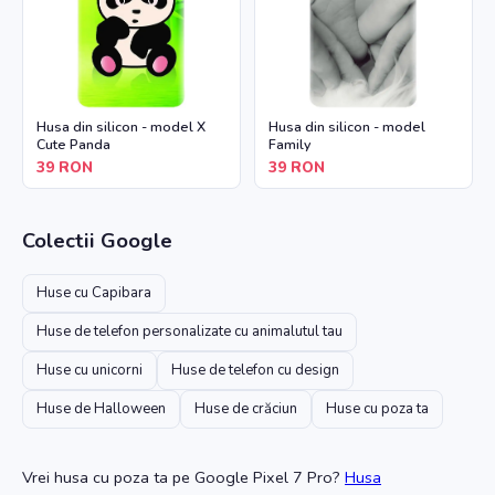
Husa din silicon - model X
Husa din silicon - model
Cute Panda
Family
39
RON
39
RON
Colectii
Google
Huse cu Capibara
Huse de telefon personalizate cu animalutul tau
Huse cu unicorni
Huse de telefon cu design
Huse de Halloween
Huse de crăciun
Huse cu poza ta
Vrei husa cu poza ta
pe Google Pixel 7 Pro
?
Husa