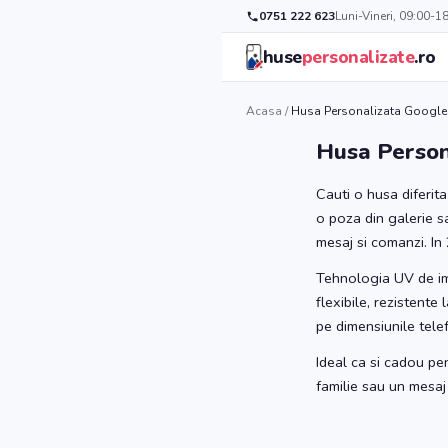
0751 222 623
Luni-Vineri, 09:00-1
huse
personalizate
.ro
Acasa
/
Husa Personalizata Google 
Husa Person
Cauti o husa diferit
o poza din galerie s
mesaj si comanzi. In 
Tehnologia UV de imp
flexibile, rezistente
pe dimensiunile tele
Ideal ca si cadou pe
familie sau un mesaj