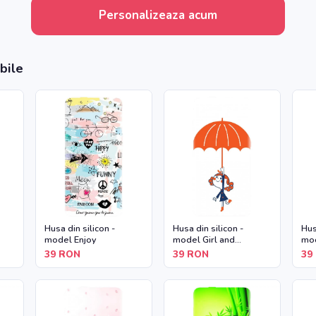
Personalizeaza acum
bile
Husa din silicon -
Husa din silicon -
Hus
model Enjoy
model Girl and
mod
Umbrella
39
RON
39
RON
39