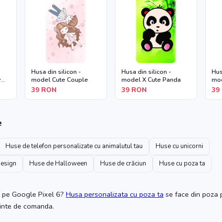
Husa din silicon -
Husa din silicon -
Hus
y
model Cute Couple
model X Cute Panda
mod
39
RON
39
RON
39
e
Huse de telefon personalizate cu animalutul tau
Huse cu unicorni
design
Huse de Halloween
Huse de crăciun
Huse cu poza ta
pe Google Pixel 6
?
Husa personalizata cu poza ta
se face din poza p
ainte de comanda.