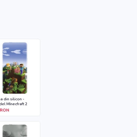
a din silicon -
el MInecfraft 2
RON