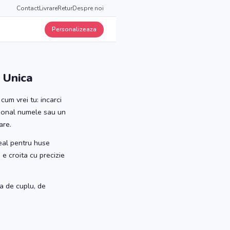
Contact
Livrare
Retur
Despre noi
Personalizeaza
 Unica
um vrei tu: incarci
ptional numele sau un
are.
deal pentru huse
 e croita cu precizie
a de cuplu, de