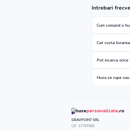
Intrebari frecv
Cum comand o hus
Cat costa livrare
Pot incarca orice
Husa se rupe sau
huse
personalizate
.ro
GRAVPOINT SRL
CIF:
37797683