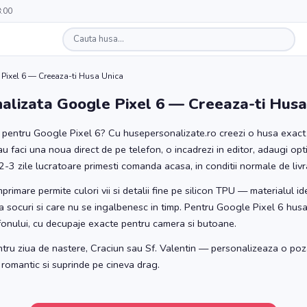
8:00
Pixel 6 — Creeaza-ti Husa Unica
alizata Google Pixel 6 — Creeaza-ti Husa
a pentru Google Pixel 6? Cu husepersonalizate.ro creezi o husa exact c
au faci una noua direct de pe telefon, o incadrezi in editor, adaugi o
2-3 zile lucratoare primesti comanda acasa, in conditii normale de livr
rimare permite culori vii si detalii fine pe silicon TPU — materialul i
 la socuri si care nu se ingalbenesc in timp. Pentru Google Pixel 6 husa
fonului, cu decupaje exacte pentru camera si butoane.
ntru ziua de nastere, Craciun sau Sf. Valentin — personalizeaza o poz
 romantic si suprinde pe cineva drag.