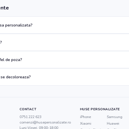
ente
a personalizata?
a?
 fel de poza?
 se decoloreaza?
CONTACT
HUSE PERSONALIZATE
0751 222 623
iPhone
Samsung
comenzi@husepersonalizate.ro
Xiaomi
Huawei
Luni-Vineri, 09:00-18:00