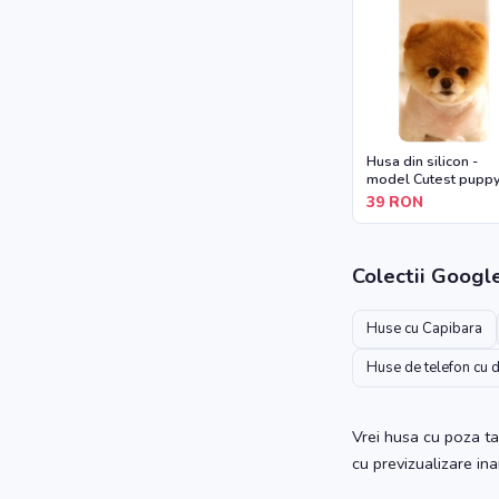
Husa din silicon -
model Cutest pupp
dog
39
RON
Colectii
Googl
Huse cu Capibara
Huse de telefon cu 
Vrei husa cu poza ta
cu previzualizare in