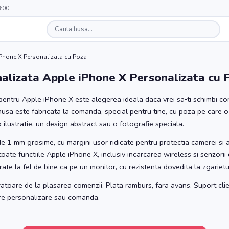
8:00
Phone X Personalizata cu Poza
alizata Apple iPhone X Personalizata cu 
entru Apple iPhone X este alegerea ideala daca vrei sa‑ti schimbi co
 husa este fabricata la comanda, special pentru tine, cu poza pe care o
 ilustratie, un design abstract sau o fotografie speciala.
 de 1 mm grosime, cu margini usor ridicate pentru protectia camerei si 
oate functiile Apple iPhone X, inclusiv incarcarea wireless si senzorii
te la fel de bine ca pe un monitor, cu rezistenta dovedita la zgarietur
ratoare de la plasarea comenzii. Plata ramburs, fara avans. Suport clie
pre personalizare sau comanda.