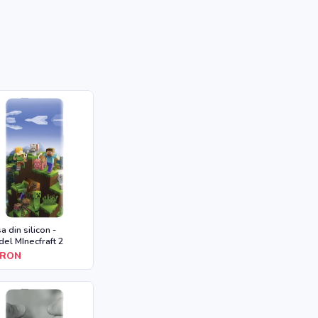
a din silicon -
el MInecfraft 2
RON