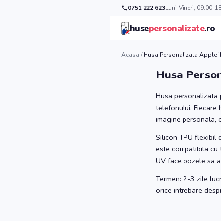
0751 222 623
Luni-Vineri, 09:00-1
huse
personalizate
.ro
Acasa
/
Husa Personalizata Apple i
Husa Person
Husa personalizata p
telefonului. Fiecare
imagine personala, o
Silicon TPU flexibil
este compatibila cu t
UV face pozele sa ara
Termen: 2-3 zile luc
orice intrebare des