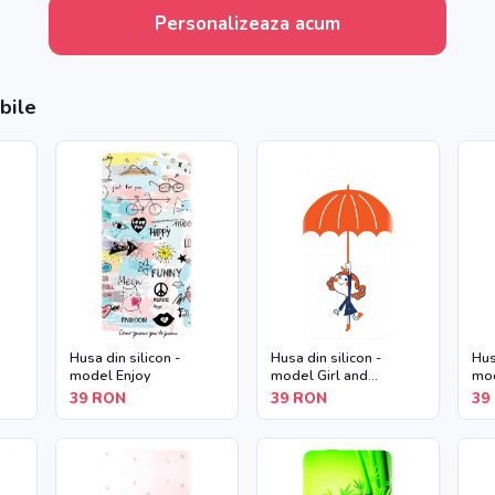
Personalizeaza acum
bile
Husa din silicon -
Husa din silicon -
Hus
model Enjoy
model Girl and
mod
Umbrella
39
RON
39
RON
39