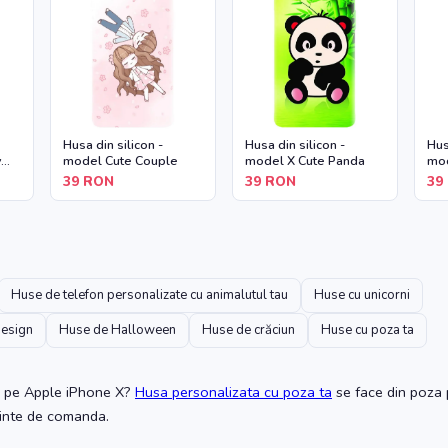
Husa din silicon -
Husa din silicon -
Hus
y
model Cute Couple
model X Cute Panda
mod
39
RON
39
RON
39
Huse de telefon personalizate cu animalutul tau
Huse cu unicorni
design
Huse de Halloween
Huse de crăciun
Huse cu poza ta
pe Apple iPhone X
?
Husa personalizata cu poza ta
se face din poza p
ainte de comanda.