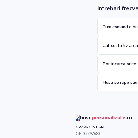
Intrebari frecv
Cum comand o hus
Cat costa livrare
Pot incarca orice
Husa se rupe sau
huse
personalizate
.ro
GRAVPOINT SRL
CIF:
37797683