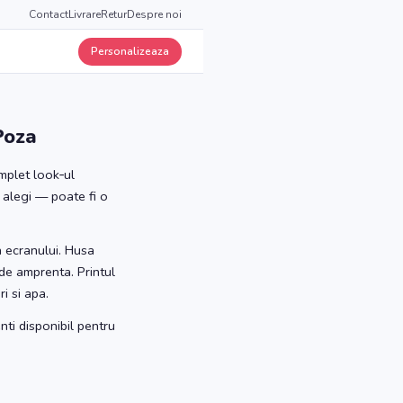
Contact
Livrare
Retur
Despre noi
Personalizeaza
Poza
mplet look‑ul
 alegi — poate fi o
a ecranului. Husa
 de amprenta. Printul
i si apa.
nti disponibil pentru