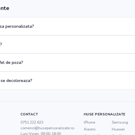
ente
a personalizata?
a?
 fel de poza?
 se decoloreaza?
CONTACT
HUSE PERSONALIZATE
0751 222 623
iPhone
Samsung
comenzi@husepersonalizate.ro
Xiaomi
Huawei
Luni-Vineri, 09:00-18:00