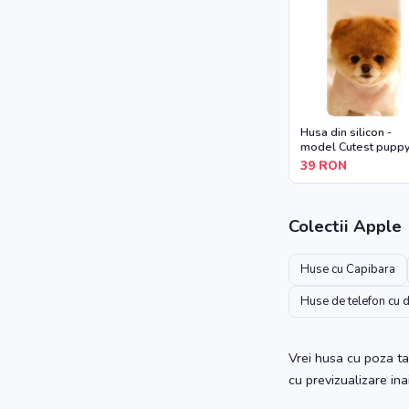
Husa din silicon -
model Cutest pupp
dog
39
RON
Colectii
Apple
Huse cu Capibara
Huse de telefon cu 
Vrei husa cu poza ta
cu previzualizare in