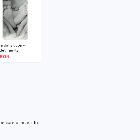
a din silicon -
el Family
RON
e care o incarci tu,